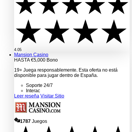
4.05
Mansion Casino
HASTA €5,000 Bono
19+ Juega responsablemente. Esta oferta no está
disponible para jugar dentro de España.
Soporte 24/7
Interac
Leer reseña
Visitar Sitio
1787
Juegos