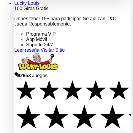
Lucky Louis
100 Giros Gratis
Debes tener 19+ para participar. Se aplican T&C.
Juega Responsablemente.
Programa VIP
App Móvil
Soporte 24/7
Leer reseña
Visitar Sitio
2953
Juegos