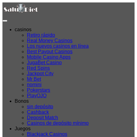
casinos
Retiro rápido
Real Money Casinos
Los nuevos casinos en línea
Best Payout Casinos
Mobile Casino Apps
JugaBet Casino
Red Spins
Jackpot City
Mr Bet
nomini
Pokerstars
PlayOJO
Bonos
sin depósito
Cashback
Deposit Match
Casinos de depósito mínimo
Juegos
Blackjack Casinos