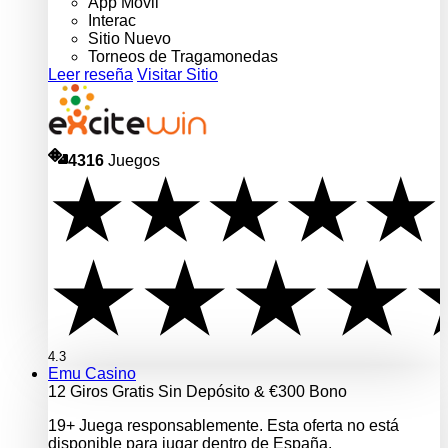
App Móvil
Interac
Sitio Nuevo
Torneos de Tragamonedas
Leer reseña
Visitar Sitio
4316
Juegos
4.3
Emu Casino
12 Giros Gratis Sin Depósito & €300 Bono
19+ Juega responsablemente. Esta oferta no está
disponible para jugar dentro de España.