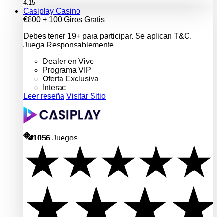
4.15
Casiplay Casino
€800 + 100 Giros Gratis
Debes tener 19+ para participar. Se aplican T&C.
Juega Responsablemente.
Dealer en Vivo
Programa VIP
Oferta Exclusiva
Interac
Leer reseña
Visitar Sitio
1056
Juegos