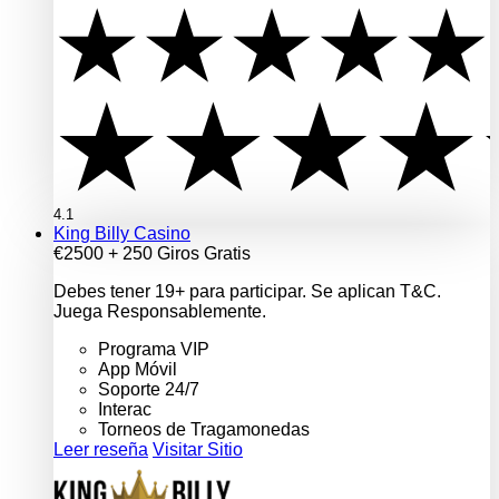
4.1
King Billy Casino
€2500 + 250 Giros Gratis
Debes tener 19+ para participar. Se aplican T&C.
Juega Responsablemente.
Programa VIP
App Móvil
Soporte 24/7
Interac
Torneos de Tragamonedas
Leer reseña
Visitar Sitio