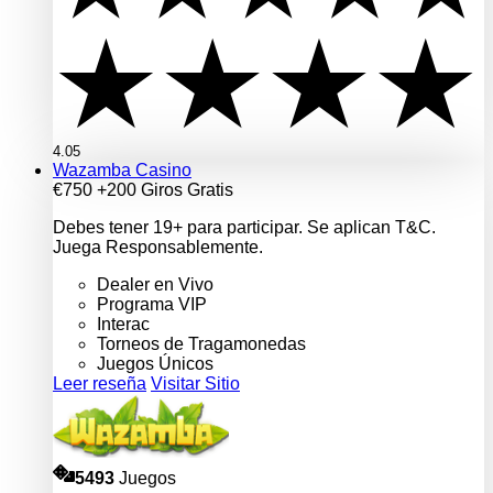
4.05
Wazamba Casino
€750 +200 Giros Gratis
Debes tener 19+ para participar. Se aplican T&C.
Juega Responsablemente.
Dealer en Vivo
Programa VIP
Interac
Torneos de Tragamonedas
Juegos Únicos
Leer reseña
Visitar Sitio
5493
Juegos