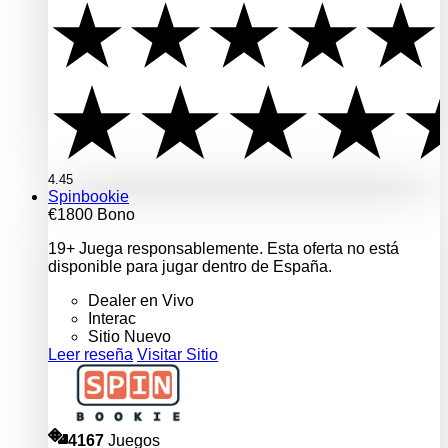
4.45
Spinbookie
€1800 Bono
19+ Juega responsablemente. Esta oferta no está
disponible para jugar dentro de España.
Dealer en Vivo
Interac
Sitio Nuevo
Leer reseña
Visitar Sitio
4167
Juegos