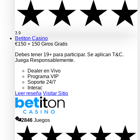
3.9
Betiton Casino
€150 + 150 Giros Gratis
Debes tener 19+ para participar. Se aplican T&C.
Juega Responsablemente.
Dealer en Vivo
Programa VIP
Soporte 24/7
Interac
Leer reseña
Visitar Sitio
2846
Juegos