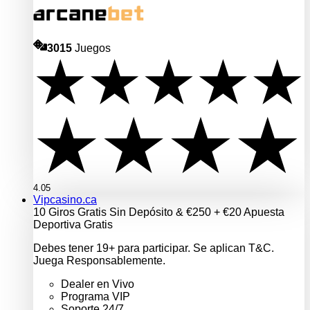
3015
Juegos
4.05
Vipcasino.ca
10 Giros Gratis Sin Depósito & €250 + €20 Apuesta
Deportiva Gratis
Debes tener 19+ para participar. Se aplican T&C.
Juega Responsablemente.
Dealer en Vivo
Programa VIP
Soporte 24/7