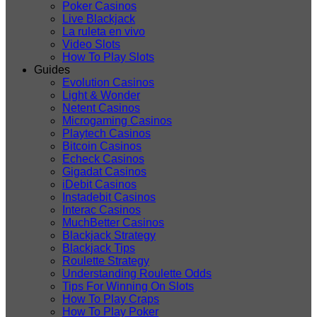
Poker Casinos
Live Blackjack
La ruleta en vivo
Video Slots
How To Play Slots
Guides
Evolution Casinos
Light & Wonder
Netent Casinos
Microgaming Casinos
Playtech Casinos
Bitcoin Casinos
Echeck Casinos
Gigadat Casinos
iDebit Casinos
Instadebit Casinos
Interac Casinos
MuchBetter Casinos
Blackjack Strategy
Blackjack Tips
Roulette Strategy
Understanding Roulette Odds
Tips For Winning On Slots
How To Play Craps
How To Play Poker