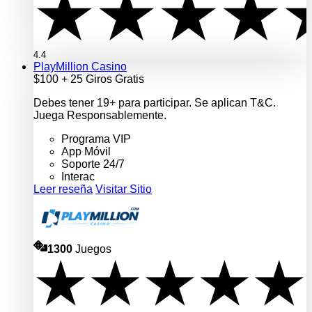
4.4
PlayMillion Casino
$100 + 25 Giros Gratis
Debes tener 19+ para participar. Se aplican T&C.
Juega Responsablemente.
Programa VIP
App Móvil
Soporte 24/7
Interac
Leer reseña
Visitar Sitio
1300
Juegos