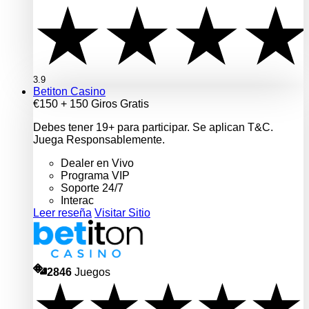
3.9
Betiton Casino
€150 + 150 Giros Gratis
Debes tener 19+ para participar. Se aplican T&C.
Juega Responsablemente.
Dealer en Vivo
Programa VIP
Soporte 24/7
Interac
Leer reseña
Visitar Sitio
2846
Juegos