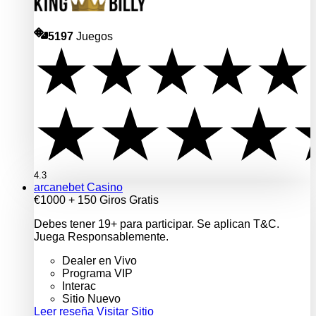
5197
Juegos
4.3
arcanebet Casino
€1000 + 150 Giros Gratis
Debes tener 19+ para participar. Se aplican T&C.
Juega Responsablemente.
Dealer en Vivo
Programa VIP
Interac
Sitio Nuevo
Leer reseña
Visitar Sitio