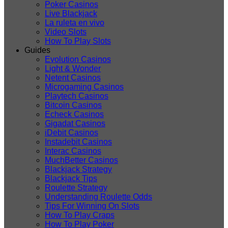
Poker Casinos
Live Blackjack
La ruleta en vivo
Video Slots
How To Play Slots
Guides
Evolution Casinos
Light & Wonder
Netent Casinos
Microgaming Casinos
Playtech Casinos
Bitcoin Casinos
Echeck Casinos
Gigadat Casinos
iDebit Casinos
Instadebit Casinos
Interac Casinos
MuchBetter Casinos
Blackjack Strategy
Blackjack Tips
Roulette Strategy
Understanding Roulette Odds
Tips For Winning On Slots
How To Play Craps
How To Play Poker