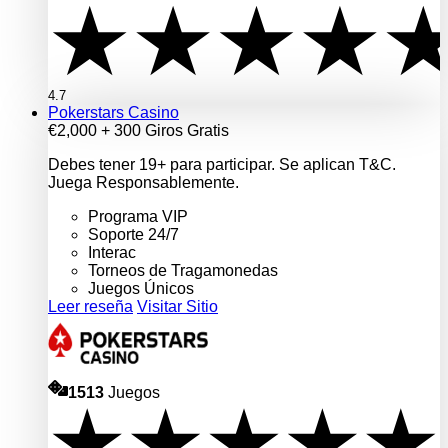
4.7
Pokerstars Casino
€2,000 + 300 Giros Gratis
Debes tener 19+ para participar. Se aplican T&C.
Juega Responsablemente.
Programa VIP
Soporte 24/7
Interac
Torneos de Tragamonedas
Juegos Únicos
Leer reseña
Visitar Sitio
1513
Juegos