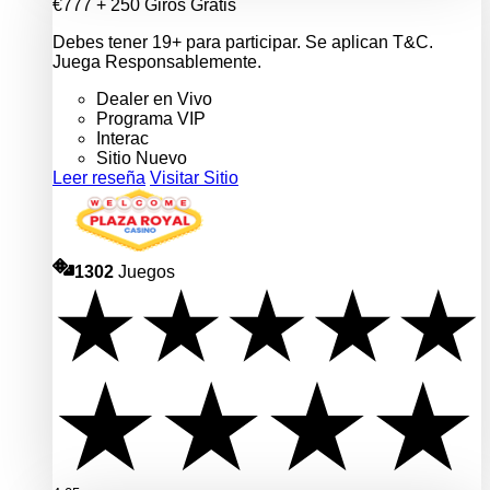
€777 + 250 Giros Gratis
Debes tener 19+ para participar. Se aplican T&C.
Juega Responsablemente.
Dealer en Vivo
Programa VIP
Interac
Sitio Nuevo
Leer reseña
Visitar Sitio
1302
Juegos