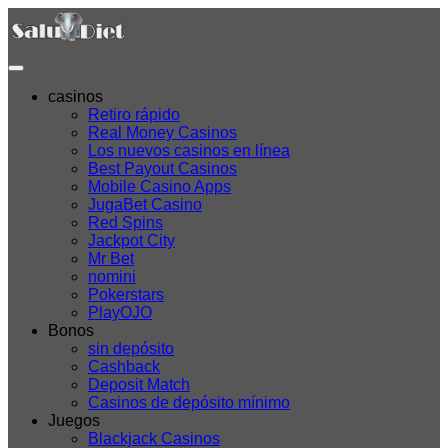
casinos
Retiro rápido
Real Money Casinos
Los nuevos casinos en línea
Best Payout Casinos
Mobile Casino Apps
JugaBet Casino
Red Spins
Jackpot City
Mr Bet
nomini
Pokerstars
PlayOJO
Bonos
sin depósito
Cashback
Deposit Match
Casinos de depósito mínimo
Juegos
Blackjack Casinos