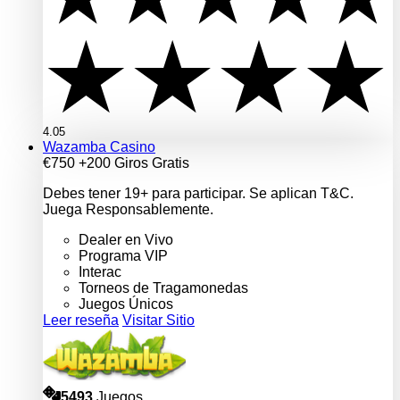
4.05
Wazamba Casino
€750 +200 Giros Gratis
Debes tener 19+ para participar. Se aplican T&C.
Juega Responsablemente.
Dealer en Vivo
Programa VIP
Interac
Torneos de Tragamonedas
Juegos Únicos
Leer reseña
Visitar Sitio
5493
Juegos