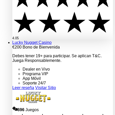
4.05
Lucky Nugget Casino
€200 Bono de Bienvenida
Debes tener 19+ para participar. Se aplican T&C.
Juega Responsablemente.
Dealer en Vivo
Programa VIP
App Móvil
Soporte 24/7
Leer reseña
Visitar Sitio
696
Juegos