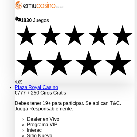
1830
Juegos
4.05
Plaza Royal Casino
€777 + 250 Giros Gratis
Debes tener 19+ para participar. Se aplican T&C.
Juega Responsablemente.
Dealer en Vivo
Programa VIP
Interac
Sitio Nuevo