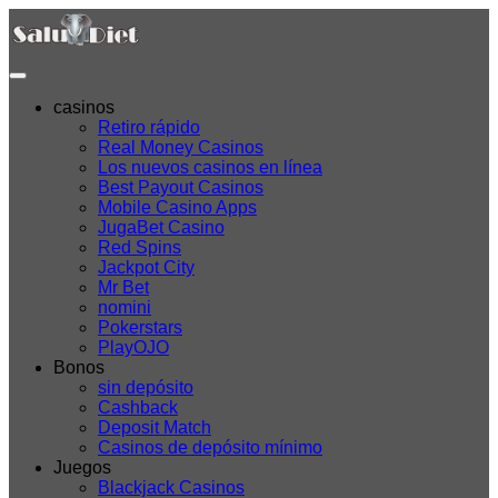
casinos
Retiro rápido
Real Money Casinos
Los nuevos casinos en línea
Best Payout Casinos
Mobile Casino Apps
JugaBet Casino
Red Spins
Jackpot City
Mr Bet
nomini
Pokerstars
PlayOJO
Bonos
sin depósito
Cashback
Deposit Match
Casinos de depósito mínimo
Juegos
Blackjack Casinos