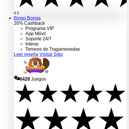
4.5
Bingo Bonga
20% Cashback
Programa VIP
App Móvil
Soporte 24/7
Interac
Torneos de Tragamonedas
Leer reseña
Visitar Sitio
6428
Juegos