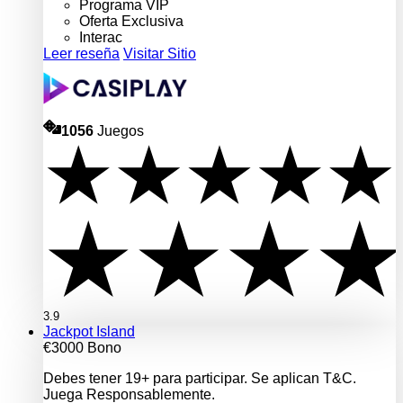
Programa VIP
Oferta Exclusiva
Interac
Leer reseña
Visitar Sitio
1056
Juegos
3.9
Jackpot Island
€3000 Bono
Debes tener 19+ para participar. Se aplican T&C.
Juega Responsablemente.