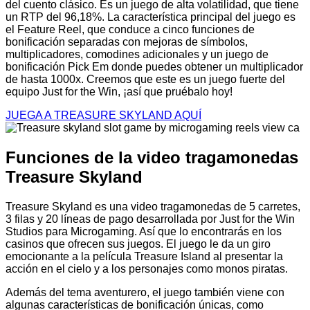
del cuento clásico. Es un juego de alta volatilidad, que tiene
un RTP del 96,18%. La característica principal del juego es
el Feature Reel, que conduce a cinco funciones de
bonificación separadas con mejoras de símbolos,
multiplicadores, comodines adicionales y un juego de
bonificación Pick Em donde puedes obtener un multiplicador
de hasta 1000x. Creemos que este es un juego fuerte del
equipo Just for the Win, ¡así que pruébalo hoy!
JUEGA A TREASURE SKYLAND AQUÍ
Funciones de la video tragamonedas
Treasure Skyland
Treasure Skyland es una video tragamonedas de 5 carretes,
3 filas y 20 líneas de pago desarrollada por Just for the Win
Studios para Microgaming. Así que lo encontrarás en los
casinos que ofrecen sus juegos. El juego le da un giro
emocionante a la película Treasure Island al presentar la
acción en el cielo y a los personajes como monos piratas.
Además del tema aventurero, el juego también viene con
algunas características de bonificación únicas, como