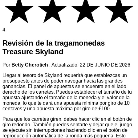
4
Revisión de la tragamonedas
Treasure Skyland
Por
Betty Cherotich
, Actualizado:
22 DE JUNIO DE 2026
Llegar al tesoro de Skyland requerirá que establezcas un
presupuesto antes de poder navegar hacia las grandes
ganancias. El panel de apuestas se encuentra en el lado
derecho de los carretes. Puedes establecer el tamaño de tu
apuesta ajustando el tamaño de la moneda y el valor de la
moneda, lo que te dará una apuesta mínima por giro de 10
centavos y una apuesta máxima por giro de €100.
Para que los carretes giren, debes hacer clic en el botón de
giro redondo. También puedes sentarte y dejar que el juego
se ejecute sin interrupciones haciendo clic en el botón de
reproducción automática de la ronda más pequeña. Esto