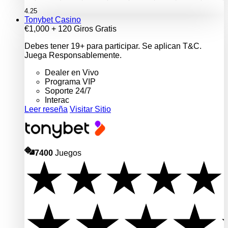
4.25
Tonybet Casino
€1,000 + 120 Giros Gratis
Debes tener 19+ para participar. Se aplican T&C.
Juega Responsablemente.
Dealer en Vivo
Programa VIP
Soporte 24/7
Interac
Leer reseña
Visitar Sitio
7400
Juegos