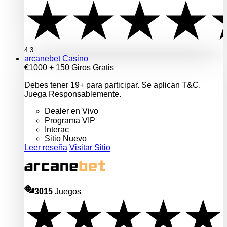
4.3
arcanebet Casino
€1000 + 150 Giros Gratis
Debes tener 19+ para participar. Se aplican T&C.
Juega Responsablemente.
Dealer en Vivo
Programa VIP
Interac
Sitio Nuevo
Leer reseña
Visitar Sitio
3015
Juegos