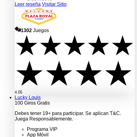
Leer reseña
Visitar Sitio
1302
Juegos
4.05
Lucky Louis
100 Giros Gratis
Debes tener 19+ para participar. Se aplican T&C.
Juega Responsablemente.
Programa VIP
App Móvil