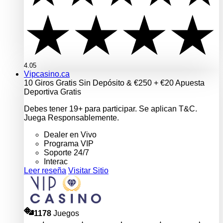
4.05
Vipcasino.ca
10 Giros Gratis Sin Depósito & €250 + €20 Apuesta
Deportiva Gratis
Debes tener 19+ para participar. Se aplican T&C.
Juega Responsablemente.
Dealer en Vivo
Programa VIP
Soporte 24/7
Interac
Leer reseña
Visitar Sitio
1178
Juegos