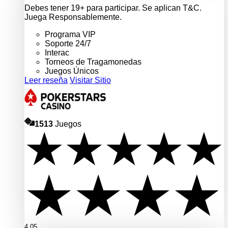
Debes tener 19+ para participar. Se aplican T&C.
Juega Responsablemente.
Programa VIP
Soporte 24/7
Interac
Torneos de Tragamonedas
Juegos Únicos
Leer reseña
Visitar Sitio
1513
Juegos
4.05