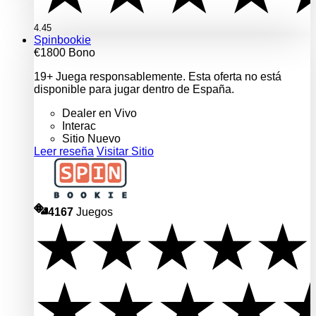
4.45
Spinbookie
€1800 Bono
19+ Juega responsablemente. Esta oferta no está
disponible para jugar dentro de España.
Dealer en Vivo
Interac
Sitio Nuevo
Leer reseña
Visitar Sitio
4167
Juegos