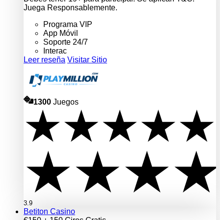
Juega Responsablemente.
Programa VIP
App Móvil
Soporte 24/7
Interac
Leer reseña
Visitar Sitio
1300
Juegos
3.9
Betiton Casino