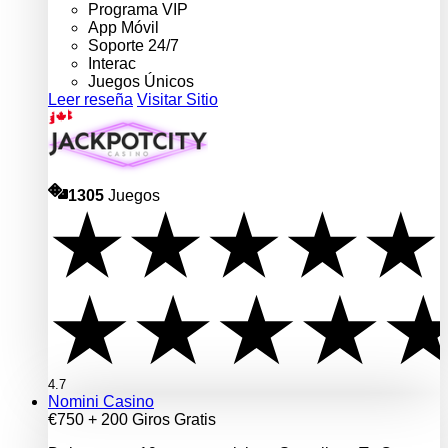
Programa VIP
App Móvil
Soporte 24/7
Interac
Juegos Únicos
Leer reseña
Visitar Sitio
1305
Juegos
4.7
Nomini Casino
€750 + 200 Giros Gratis