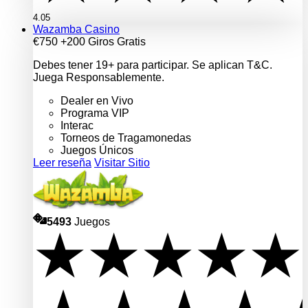
4.05
Wazamba Casino
€750 +200 Giros Gratis
Debes tener 19+ para participar. Se aplican T&C.
Juega Responsablemente.
Dealer en Vivo
Programa VIP
Interac
Torneos de Tragamonedas
Juegos Únicos
Leer reseña
Visitar Sitio
5493
Juegos