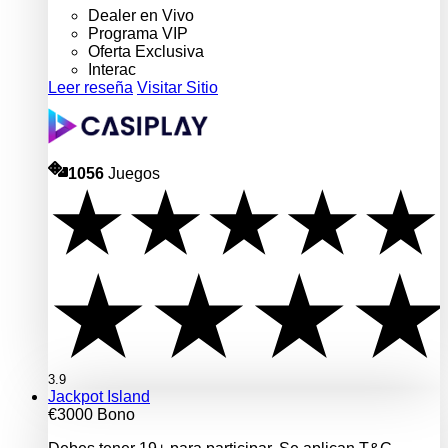
Dealer en Vivo
Programa VIP
Oferta Exclusiva
Interac
Leer reseña
Visitar Sitio
1056
Juegos
3.9
Jackpot Island
€3000 Bono