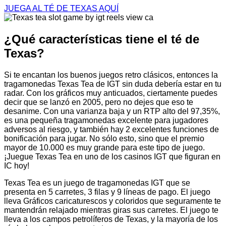
JUEGA AL TÉ DE TEXAS AQUÍ
¿Qué características tiene el té de
Texas?
Si te encantan los buenos juegos retro clásicos, entonces la
tragamonedas Texas Tea de IGT sin duda debería estar en tu
radar. Con los gráficos muy anticuados, ciertamente puedes
decir que se lanzó en 2005, pero no dejes que eso te
desanime. Con una varianza baja y un RTP alto del 97,35%,
es una pequeña tragamonedas excelente para jugadores
adversos al riesgo, y también hay 2 excelentes funciones de
bonificación para jugar. No sólo esto, sino que el premio
mayor de 10.000 es muy grande para este tipo de juego.
¡Juegue Texas Tea en uno de los casinos IGT que figuran en
IC hoy!
Texas Tea es un juego de tragamonedas IGT que se
presenta en 5 carretes, 3 filas y 9 líneas de pago. El juego
lleva Gráficos caricaturescos y coloridos que seguramente te
mantendrán relajado mientras giras sus carretes. El juego te
lleva a los campos petrolíferos de Texas, y la mayoría de los