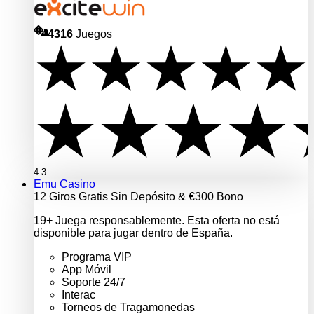
4316
Juegos
4.3
Emu Casino
12 Giros Gratis Sin Depósito & €300 Bono
19+ Juega responsablemente. Esta oferta no está
disponible para jugar dentro de España.
Programa VIP
App Móvil
Soporte 24/7
Interac
Torneos de Tragamonedas