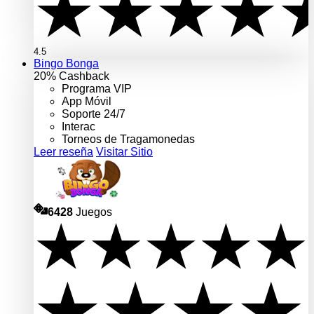
4.5
Bingo Bonga
20% Cashback
Programa VIP
App Móvil
Soporte 24/7
Interac
Torneos de Tragamonedas
Leer reseña
Visitar Sitio
6428
Juegos