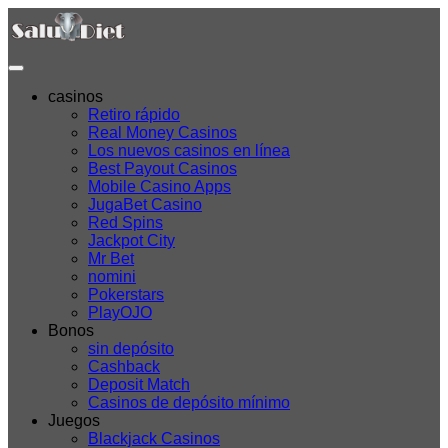
casinos
Retiro rápido
Real Money Casinos
Los nuevos casinos en línea
Best Payout Casinos
Mobile Casino Apps
JugaBet Casino
Red Spins
Jackpot City
Mr Bet
nomini
Pokerstars
PlayOJO
Bonos
sin depósito
Cashback
Deposit Match
Casinos de depósito mínimo
Juegos
Blackjack Casinos