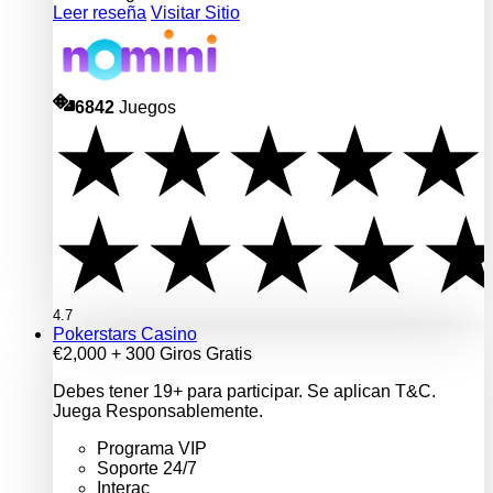
Leer reseña
Visitar Sitio
6842
Juegos
4.7
Pokerstars Casino
€2,000 + 300 Giros Gratis
Debes tener 19+ para participar. Se aplican T&C.
Juega Responsablemente.
Programa VIP
Soporte 24/7
Interac