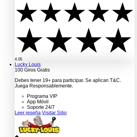
4.05
Lucky Louis
100 Giros Gratis
Debes tener 19+ para participar. Se aplican T&C.
Juega Responsablemente.
Programa VIP
App Móvil
Soporte 24/7
Leer reseña
Visitar Sitio