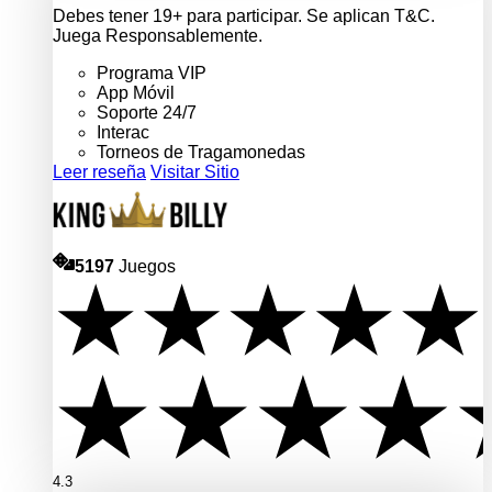
Debes tener 19+ para participar. Se aplican T&C.
Juega Responsablemente.
Programa VIP
App Móvil
Soporte 24/7
Interac
Torneos de Tragamonedas
Leer reseña
Visitar Sitio
5197
Juegos
4.3