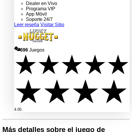
Dealer en Vivo
Programa VIP
App Móvil
Soporte 24/7
Leer reseña
Visitar Sitio
696
Juegos
4.05
Más detalles sobre el juego de