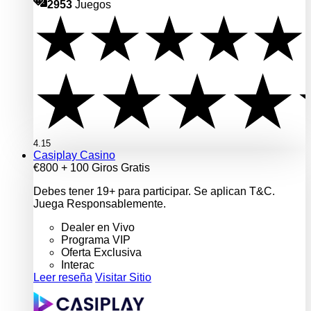
2953
Juegos
4.15
Casiplay Casino
€800 + 100 Giros Gratis
Debes tener 19+ para participar. Se aplican T&C.
Juega Responsablemente.
Dealer en Vivo
Programa VIP
Oferta Exclusiva
Interac
Leer reseña
Visitar Sitio