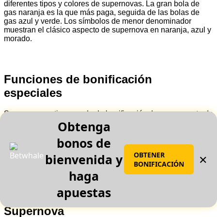
diferentes tipos y colores de supernovas. La gran bola de
gas naranja es la que más paga, seguida de las bolas de
gas azul y verde. Los símbolos de menor denominador
muestran el clásico aspecto de supernova en naranja, azul y
morado.
Funciones de bonificación
especiales
Supernova no tiene ronda de bonificación. La mayor parte de
la emoción y el entusiasmo del juego giran en torno a la
Obtenga
anticipación del carrete multiplicador. Y juego limpio, es un
bonos de
toque realmente emocionante y el principal gancho para los
jugadores que prueban las tragamonedas Supernova por
OBTENER
bienvenida y
✕
primera vez.
BONIFICACIÓN
haga
apuestas
Juego gratuito de tragamonedas
Supernova