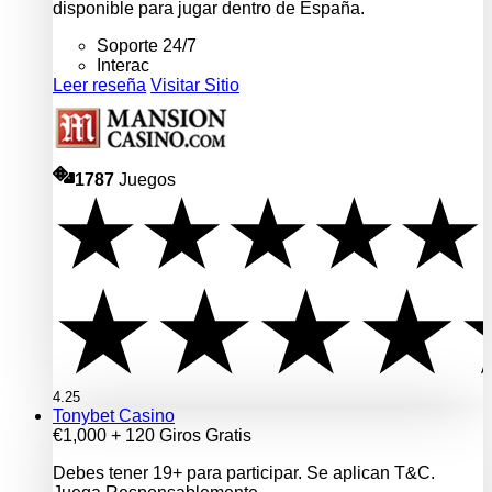
disponible para jugar dentro de España.
Soporte 24/7
Interac
Leer reseña
Visitar Sitio
1787
Juegos
4.25
Tonybet Casino
€1,000 + 120 Giros Gratis
Debes tener 19+ para participar. Se aplican T&C.