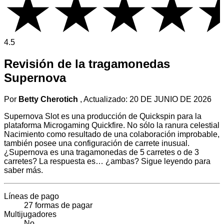
4.5
Revisión de la tragamonedas
Supernova
Por
Betty Cherotich
, Actualizado:
20 DE JUNIO DE 2026
Supernova Slot es una producción de Quickspin para la
plataforma Microgaming Quickfire. No sólo la ranura celestial
Nacimiento como resultado de una colaboración improbable,
también posee una configuración de carrete inusual.
¿Supernova es una tragamonedas de 5 carretes o de 3
carretes? La respuesta es… ¿ambas? Sigue leyendo para
saber más.
Líneas de pago
27 formas de pagar
Multijugadores
No