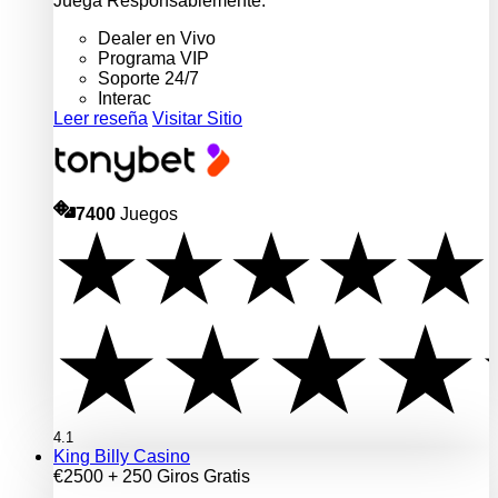
Juega Responsablemente.
Dealer en Vivo
Programa VIP
Soporte 24/7
Interac
Leer reseña
Visitar Sitio
7400
Juegos
4.1
King Billy Casino
€2500 + 250 Giros Gratis