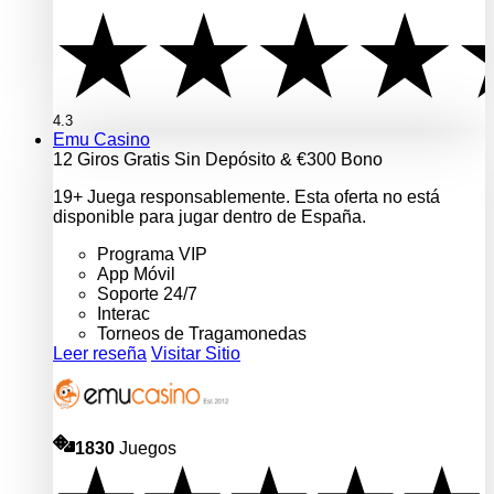
4.3
Emu Casino
12 Giros Gratis Sin Depósito & €300 Bono
19+ Juega responsablemente. Esta oferta no está
disponible para jugar dentro de España.
Programa VIP
App Móvil
Soporte 24/7
Interac
Torneos de Tragamonedas
Leer reseña
Visitar Sitio
1830
Juegos