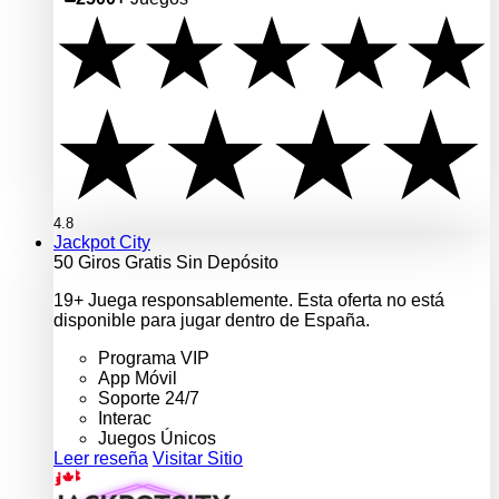
4.8
Jackpot City
50 Giros Gratis Sin Depósito
19+ Juega responsablemente. Esta oferta no está
disponible para jugar dentro de España.
Programa VIP
App Móvil
Soporte 24/7
Interac
Juegos Únicos
Leer reseña
Visitar Sitio