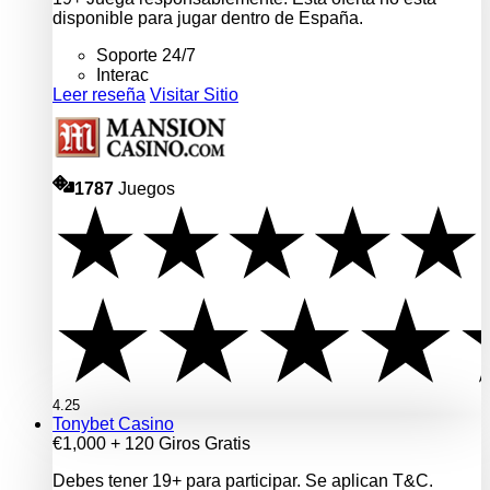
disponible para jugar dentro de España.
Soporte 24/7
Interac
Leer reseña
Visitar Sitio
1787
Juegos
4.25
Tonybet Casino
€1,000 + 120 Giros Gratis
Debes tener 19+ para participar. Se aplican T&C.