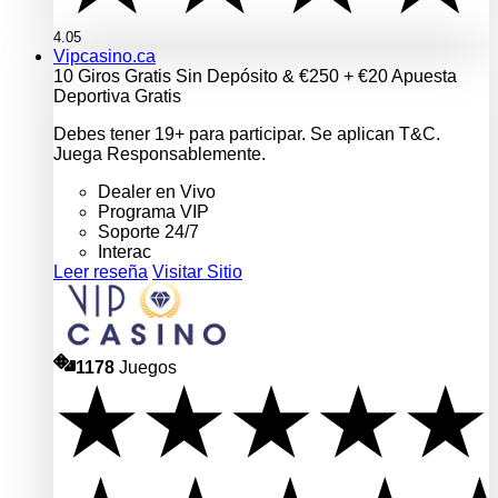
4.05
Vipcasino.ca
10 Giros Gratis Sin Depósito & €250 + €20 Apuesta
Deportiva Gratis
Debes tener 19+ para participar. Se aplican T&C.
Juega Responsablemente.
Dealer en Vivo
Programa VIP
Soporte 24/7
Interac
Leer reseña
Visitar Sitio
1178
Juegos