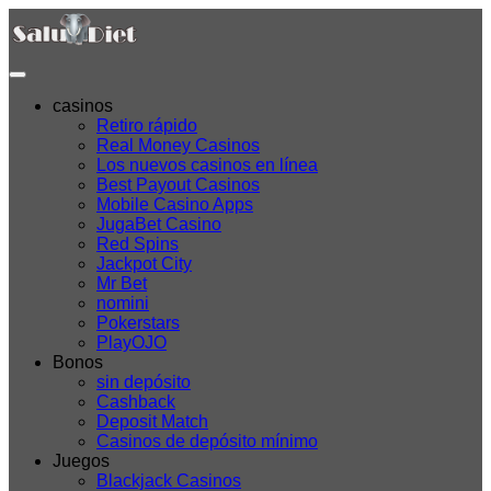
casinos
Retiro rápido
Real Money Casinos
Los nuevos casinos en línea
Best Payout Casinos
Mobile Casino Apps
JugaBet Casino
Red Spins
Jackpot City
Mr Bet
nomini
Pokerstars
PlayOJO
Bonos
sin depósito
Cashback
Deposit Match
Casinos de depósito mínimo
Juegos
Blackjack Casinos