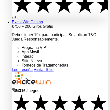
4.6
ExciteWin Casino
€750 + 200 Giros Gratis
Debes tener 19+ para participar. Se aplican T&C.
Juega Responsablemente.
Programa VIP
App Móvil
Interac
Sitio Nuevo
Torneos de Tragamonedas
Leer reseña
Visitar Sitio
4316
Juegos