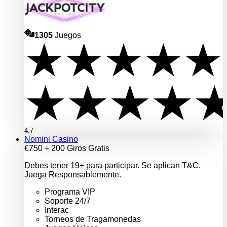
1305
Juegos
4.7
Nomini Casino
€750 + 200 Giros Gratis
Debes tener 19+ para participar. Se aplican T&C.
Juega Responsablemente.
Programa VIP
Soporte 24/7
Interac
Torneos de Tragamonedas