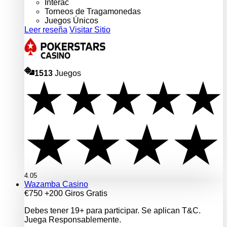
Interac
Torneos de Tragamonedas
Juegos Únicos
Leer reseña
Visitar Sitio
1513
Juegos
4.05
Wazamba Casino
€750 +200 Giros Gratis
Debes tener 19+ para participar. Se aplican T&C.
Juega Responsablemente.