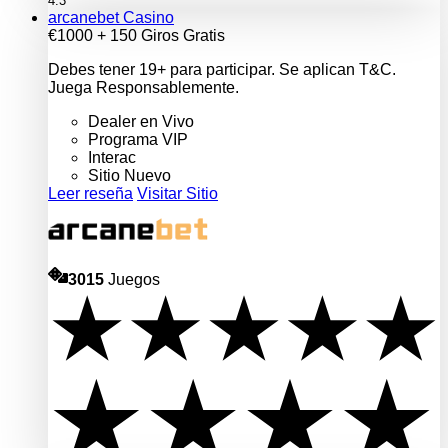
4.3
arcanebet Casino
€1000 + 150 Giros Gratis
Debes tener 19+ para participar. Se aplican T&C.
Juega Responsablemente.
Dealer en Vivo
Programa VIP
Interac
Sitio Nuevo
Leer reseña
Visitar Sitio
3015
Juegos