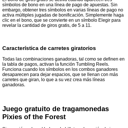
símbolos de bono en una línea de pago de apuestas. Sin
embargo, obtener tres símbolos en varias líneas de pago no
activa múltiples jugadas de bonificación. Simplemente haga
clic en el bono, que se convierte en un símbolo Elegir para
revelar la cantidad de giros gratis, de 5 a 11.
Característica de carretes giratorios
Todas las combinaciones ganadoras, tal como se definen en
la tabla de pagos, activan la función Tumbling Reels.
Funciona cuando los símbolos en los combos ganadores
desaparecen para dejar espacios, que se llenan con más
carretes que giran, lo que a su vez crea más líneas
ganadoras.
Juego gratuito de tragamonedas
Pixies of the Forest