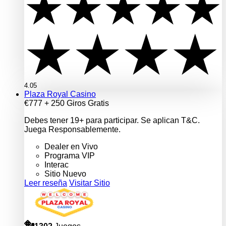
4.05
Plaza Royal Casino
€777 + 250 Giros Gratis
Debes tener 19+ para participar. Se aplican T&C.
Juega Responsablemente.
Dealer en Vivo
Programa VIP
Interac
Sitio Nuevo
Leer reseña
Visitar Sitio