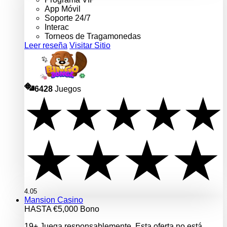
App Móvil
Soporte 24/7
Interac
Torneos de Tragamonedas
Leer reseña
Visitar Sitio
6428
Juegos
4.05
Mansion Casino
HASTA €5,000 Bono
19+ Juega responsablemente. Esta oferta no está