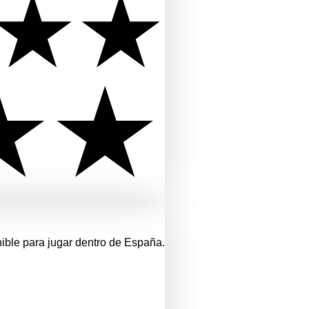
ible para jugar dentro de España.