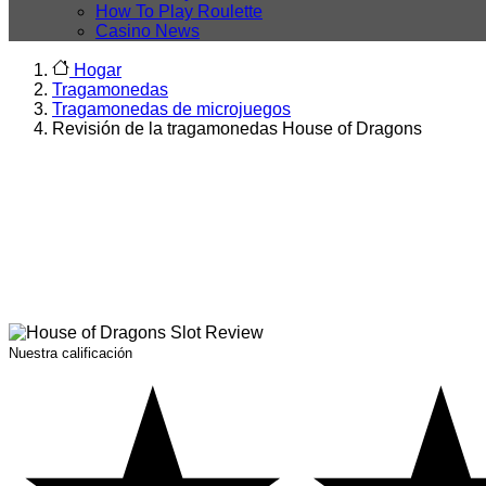
How To Play Roulette
Casino News
Hogar
Tragamonedas
Tragamonedas de microjuegos
Revisión de la tragamonedas House of Dragons
Nuestra calificación