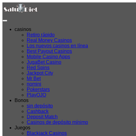
casinos
Retiro rápido
Real Money Casinos
Los nuevos casinos en línea
Best Payout Casinos
Mobile Casino Apps
JugaBet Casino
Red Spins
Jackpot City
Mr Bet
nomini
Pokerstars
PlayOJO
Bonos
sin depósito
Cashback
Deposit Match
Casinos de depósito mínimo
Juegos
Blackjack Casinos