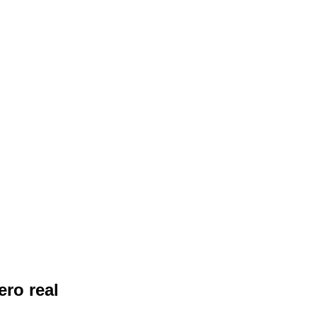
ro real