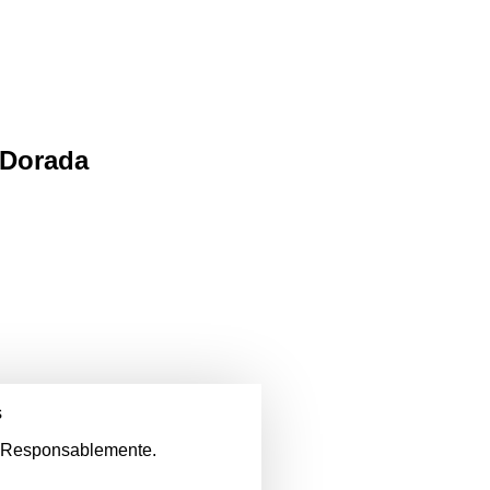
 Dorada
s
a Responsablemente.