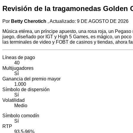
Revisión de la tragamonedas Golden
Por
Betty Cherotich
, Actualizado:
9 DE AGOSTO DE 2026
Música etérea, un príncipe apuesto, una rosa roja, un Pegaso
juego, diseñado por IGT y High 5 Games, es mágico, un poco D
las terminales de video y FOBT de casinos y tiendas, ahora f
Líneas de pago
40
Multijugadores
Sí
Ganancia del premio mayor
1.000
Símbolo de dispersión
Sí
Volatilidad
Medio
Símbolo comodín
Sí
RTP
93,5-96%