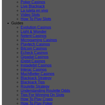
Poker Casinos
Live Blackjack
La ruleta en vivo
Video Slots
How To Play Slots
Guides
Evolution Casinos
Light & Wonder
Netent Casinos
Microgaming Casinos
Playtech Casinos
Bitcoin Casinos
Echeck Casinos
Gigadat Casinos
iDebit Casinos
Instadebit Casinos
Interac Casinos
MuchBetter Casinos
Blackjack Strategy
Blackjack Tips
Roulette Strategy
Understanding Roulette Odds
Tips For Winning On Slots
How To Play Craps
How To Play Poker