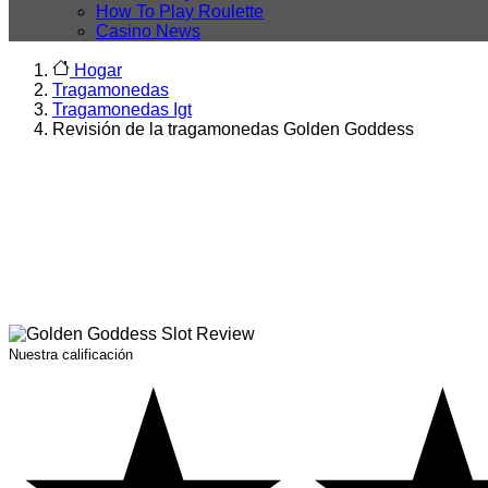
How To Play Roulette
Casino News
Hogar
Tragamonedas
Tragamonedas Igt
Revisión de la tragamonedas Golden Goddess
Nuestra calificación