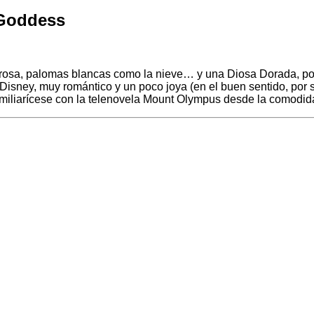
 Goddess
 rosa, palomas blancas como la nieve… y una Diosa Dorada, por
isney, muy romántico y un poco joya (en el buen sentido, por 
amiliarícese con la telenovela Mount Olympus desde la comodid