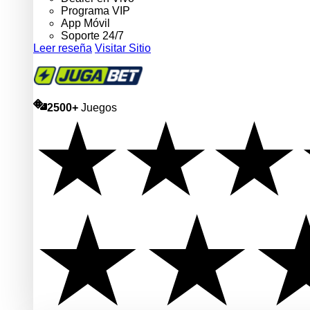
Programa VIP
App Móvil
Soporte 24/7
Leer reseña
Visitar Sitio
2500+
Juegos