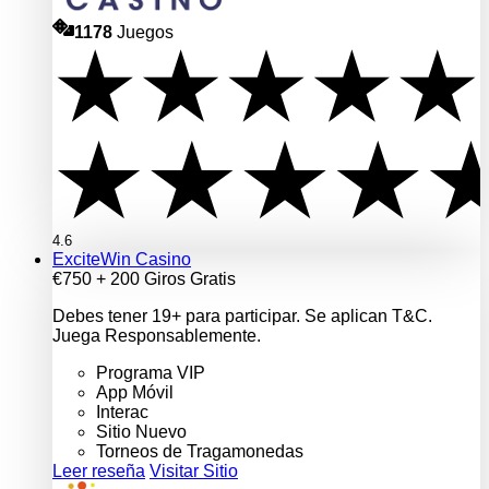
1178
Juegos
4.6
ExciteWin Casino
€750 + 200 Giros Gratis
Debes tener 19+ para participar. Se aplican T&C.
Juega Responsablemente.
Programa VIP
App Móvil
Interac
Sitio Nuevo
Torneos de Tragamonedas
Leer reseña
Visitar Sitio