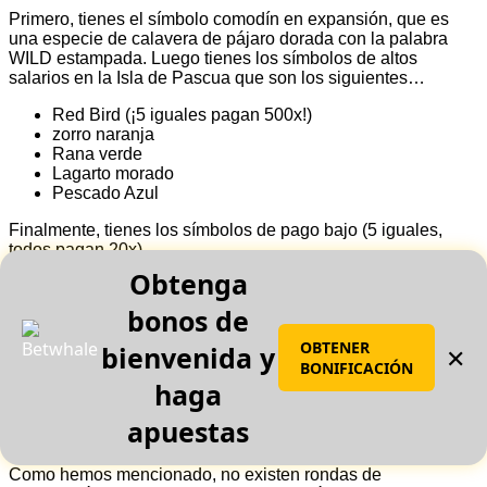
Primero, tienes el símbolo comodín en expansión, que es
una especie de calavera de pájaro dorada con la palabra
WILD estampada. Luego tienes los símbolos de altos
salarios en la Isla de Pascua que son los siguientes…
Red Bird (¡5 iguales pagan 500x!)
zorro naranja
Rana verde
Lagarto morado
Pescado Azul
Finalmente, tienes los símbolos de pago bajo (5 iguales,
todos pagan 20x)…
Obtenga
Corazones
diamantes
bonos de
Espadas
Clubs
OBTENER
bienvenida y
✕
BONIFICACIÓN
haga
apuestas
Funciones de bonificación especiales
Como hemos mencionado, no existen rondas de