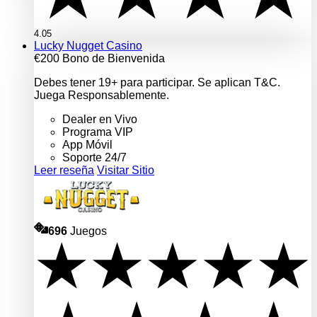
4.05
Lucky Nugget Casino
€200 Bono de Bienvenida
Debes tener 19+ para participar. Se aplican T&C.
Juega Responsablemente.
Dealer en Vivo
Programa VIP
App Móvil
Soporte 24/7
Leer reseña
Visitar Sitio
696
Juegos