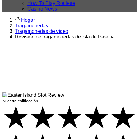
How To Play Roulette
Casino News
Hogar
Tragamonedas
Tragamonedas de vídeo
Revisión de tragamonedas de Isla de Pascua
Nuestra calificación