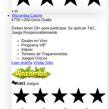
4.05
Wazamba Casino
€750 +200 Giros Gratis
Debes tener 19+ para participar. Se aplican T&C.
Juega Responsablemente.
Dealer en Vivo
Programa VIP
Interac
Torneos de Tragamonedas
Juegos Únicos
Leer reseña
Visitar Sitio
5493
Juegos