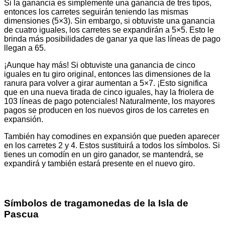
Si la ganancia es simplemente una ganancia de tres tipos,
entonces los carretes seguirán teniendo las mismas
dimensiones (5×3). Sin embargo, si obtuviste una ganancia
de cuatro iguales, los carretes se expandirán a 5×5. Esto le
brinda más posibilidades de ganar ya que las líneas de pago
llegan a 65.
¡Aunque hay más! Si obtuviste una ganancia de cinco
iguales en tu giro original, entonces las dimensiones de la
ranura para volver a girar aumentan a 5×7. ¡Esto significa
que en una nueva tirada de cinco iguales, hay la friolera de
103 líneas de pago potenciales! Naturalmente, los mayores
pagos se producen en los nuevos giros de los carretes en
expansión.
También hay comodines en expansión que pueden aparecer
en los carretes 2 y 4. Estos sustituirá a todos los símbolos. Si
tienes un comodín en un giro ganador, se mantendrá, se
expandirá y también estará presente en el nuevo giro.
Símbolos de tragamonedas de la Isla de
Pascua