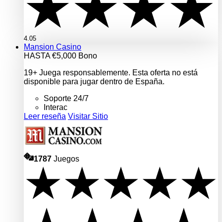
4.05
Mansion Casino
HASTA €5,000 Bono
19+ Juega responsablemente. Esta oferta no está
disponible para jugar dentro de España.
Soporte 24/7
Interac
Leer reseña
Visitar Sitio
1787
Juegos