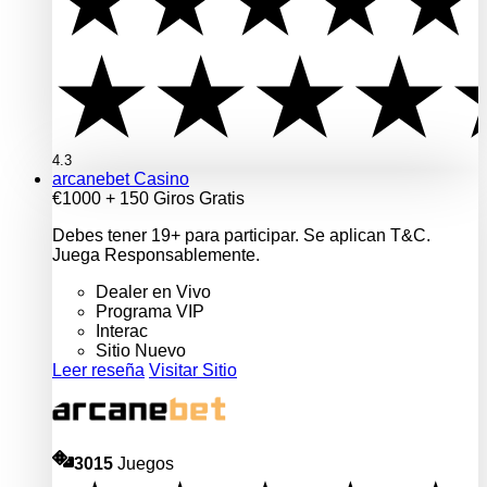
4.3
arcanebet Casino
€1000 + 150 Giros Gratis
Debes tener 19+ para participar. Se aplican T&C.
Juega Responsablemente.
Dealer en Vivo
Programa VIP
Interac
Sitio Nuevo
Leer reseña
Visitar Sitio
3015
Juegos