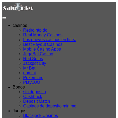
casinos
Retiro rápido
Real Money Casinos
Los nuevos casinos en línea
Best Payout Casinos
Mobile Casino Apps
JugaBet Casino
Red Spins
Jackpot City
Mr Bet
nomini
Pokerstars
PlayOJO
Bonos
sin depósito
Cashback
Deposit Match
Casinos de depósito mínimo
Juegos
Blackjack Casinos