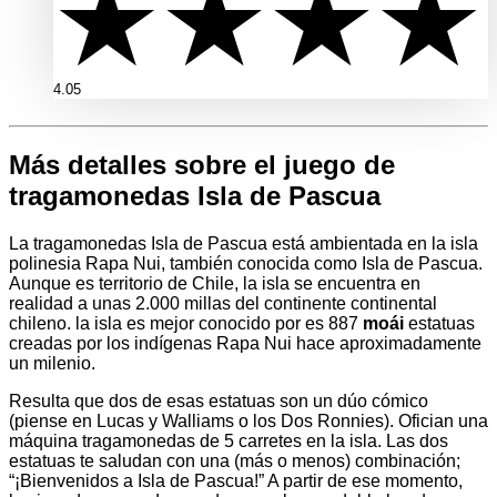
4.05
Más detalles sobre el juego de
tragamonedas Isla de Pascua
La tragamonedas Isla de Pascua está ambientada en la isla
polinesia Rapa Nui, también conocida como Isla de Pascua.
Aunque es territorio de Chile, la isla se encuentra en
realidad a unas 2.000 millas del continente continental
chileno. la isla es mejor conocido por es 887
moái
estatuas
creadas por los indígenas Rapa Nui hace aproximadamente
un milenio.
Resulta que dos de esas estatuas son un dúo cómico
(piense en Lucas y Walliams o los Dos Ronnies). Ofician una
máquina tragamonedas de 5 carretes en la isla. Las dos
estatuas te saludan con una (más o menos) combinación;
“¡Bienvenidos a Isla de Pascua!” A partir de ese momento,