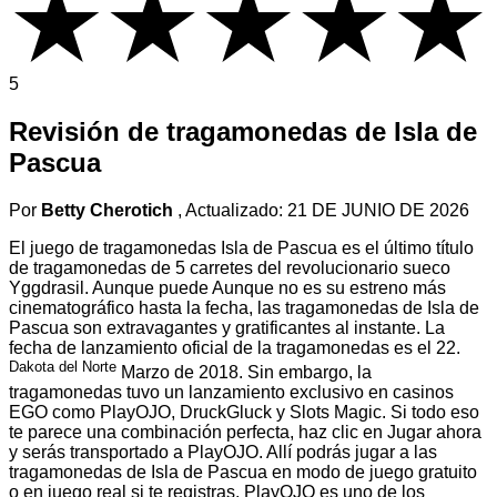
5
Revisión de tragamonedas de Isla de
Pascua
Por
Betty Cherotich
, Actualizado:
21 DE JUNIO DE 2026
El juego de tragamonedas Isla de Pascua es el último título
de tragamonedas de 5 carretes del revolucionario sueco
Yggdrasil. Aunque puede Aunque no es su estreno más
cinematográfico hasta la fecha, las tragamonedas de Isla de
Pascua son extravagantes y gratificantes al instante. La
fecha de lanzamiento oficial de la tragamonedas es el 22.
Dakota del Norte
Marzo de 2018. Sin embargo, la
tragamonedas tuvo un lanzamiento exclusivo en casinos
EGO como PlayOJO, DruckGluck y Slots Magic. Si todo eso
te parece una combinación perfecta, haz clic en Jugar ahora
y serás transportado a PlayOJO. Allí podrás jugar a las
tragamonedas de Isla de Pascua en modo de juego gratuito
o en juego real si te registras. PlayOJO es uno de los