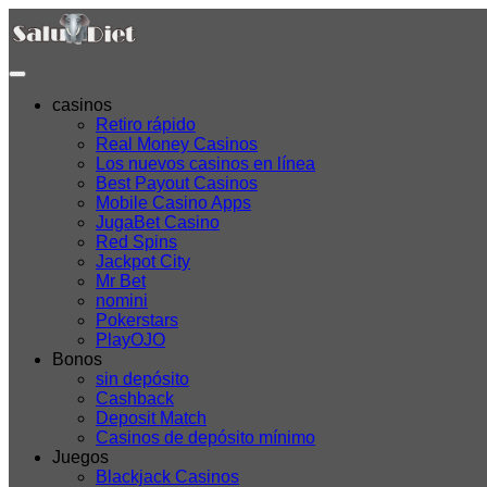
casinos
Retiro rápido
Real Money Casinos
Los nuevos casinos en línea
Best Payout Casinos
Mobile Casino Apps
JugaBet Casino
Red Spins
Jackpot City
Mr Bet
nomini
Pokerstars
PlayOJO
Bonos
sin depósito
Cashback
Deposit Match
Casinos de depósito mínimo
Juegos
Blackjack Casinos