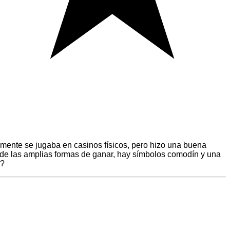
mente se jugaba en casinos físicos, pero hizo una buena
s de las amplias formas de ganar, hay símbolos comodín y una
o?