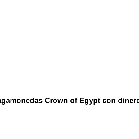
tragamonedas Crown of Egypt con dinero