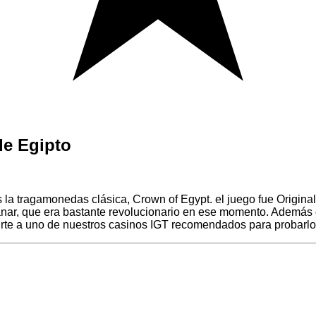
de Egipto
a tragamonedas clásica, Crown of Egypt. el juego fue Original
 ganar, que era bastante revolucionario en ese momento. Ademá
rigirte a uno de nuestros casinos IGT recomendados para probarl