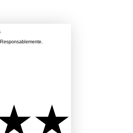
s
a Responsablemente.