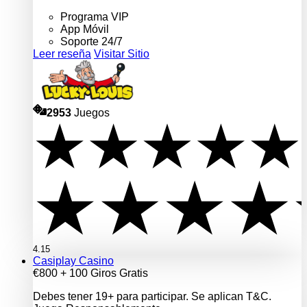
Programa VIP
App Móvil
Soporte 24/7
Leer reseña
Visitar Sitio
2953
Juegos
4.15
Casiplay Casino
€800 + 100 Giros Gratis
Debes tener 19+ para participar. Se aplican T&C.