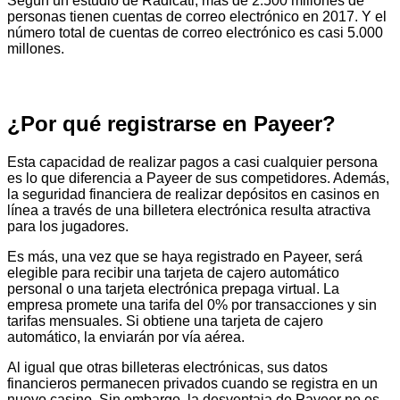
Según un estudio de Radicati, más de 2.500 millones de
personas tienen cuentas de correo electrónico en 2017. Y el
número total de cuentas de correo electrónico es casi 5.000
millones.
¿Por qué registrarse en Payeer?
Esta capacidad de realizar pagos a casi cualquier persona
es lo que diferencia a Payeer de sus competidores. Además,
la seguridad financiera de realizar depósitos en casinos en
línea a través de una billetera electrónica resulta atractiva
para los jugadores.
Es más, una vez que se haya registrado en Payeer, será
elegible para recibir una tarjeta de cajero automático
personal o una tarjeta electrónica prepaga virtual. La
empresa promete una tarifa del 0% por transacciones y sin
tarifas mensuales. Si obtiene una tarjeta de cajero
automático, la enviarán por vía aérea.
Al igual que otras billeteras electrónicas, sus datos
financieros permanecen privados cuando se registra en un
nuevo casino. Sin embargo, la desventaja de Payeer no es