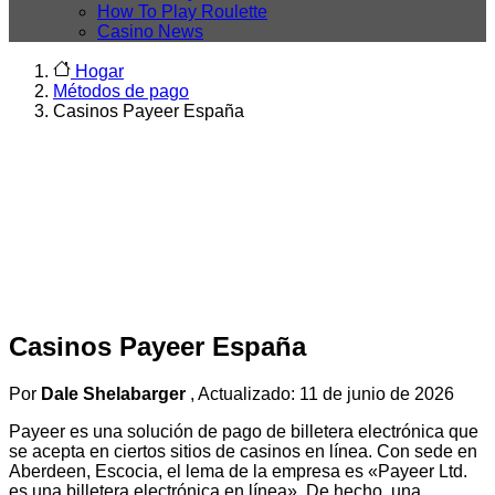
How To Play Roulette
Casino News
Hogar
Métodos de pago
Casinos Payeer España
Casinos Payeer España
Por
Dale Shelabarger
, Actualizado:
11 de junio de 2026
Payeer es una solución de pago de billetera electrónica que
se acepta en ciertos sitios de casinos en línea. Con sede en
Aberdeen, Escocia, el lema de la empresa es «Payeer Ltd.
es una billetera electrónica en línea». De hecho, una