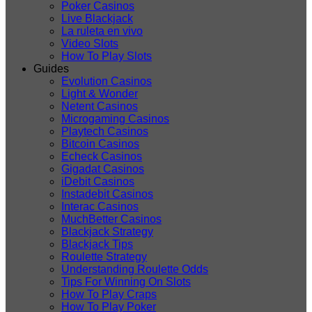
Poker Casinos
Live Blackjack
La ruleta en vivo
Video Slots
How To Play Slots
Guides
Evolution Casinos
Light & Wonder
Netent Casinos
Microgaming Casinos
Playtech Casinos
Bitcoin Casinos
Echeck Casinos
Gigadat Casinos
iDebit Casinos
Instadebit Casinos
Interac Casinos
MuchBetter Casinos
Blackjack Strategy
Blackjack Tips
Roulette Strategy
Understanding Roulette Odds
Tips For Winning On Slots
How To Play Craps
How To Play Poker