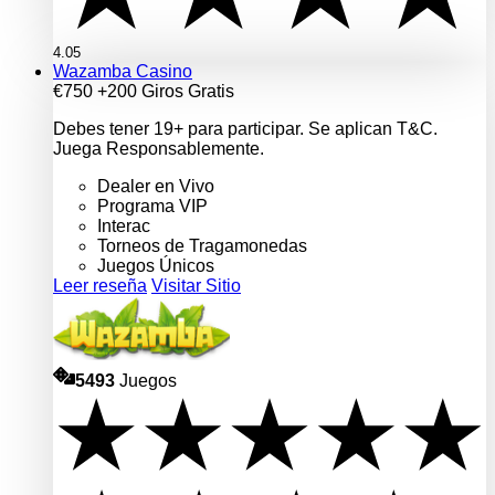
4.05
Wazamba Casino
€750 +200 Giros Gratis
Debes tener 19+ para participar. Se aplican T&C.
Juega Responsablemente.
Dealer en Vivo
Programa VIP
Interac
Torneos de Tragamonedas
Juegos Únicos
Leer reseña
Visitar Sitio
5493
Juegos