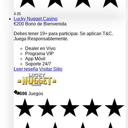
4.05
Lucky Nugget Casino
€200 Bono de Bienvenida
Debes tener 19+ para participar. Se aplican T&C.
Juega Responsablemente.
Dealer en Vivo
Programa VIP
App Móvil
Soporte 24/7
Leer reseña
Visitar Sitio
696
Juegos