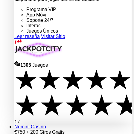
Programa VIP
App Móvil
Soporte 24/7
Interac
Juegos Únicos
Leer reseña
Visitar Sitio
1305
Juegos
4.7
Nomini Casino
€750 + 200 Giros Gratis