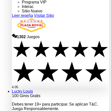
Programa VIP
Interac
Sitio Nuevo
Leer reseña
Visitar Sitio
1302
Juegos
4.05
Lucky Louis
100 Giros Gratis
Debes tener 19+ para participar. Se aplican T&C.
Juega Responsablemente.