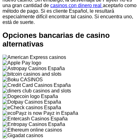
una gran cantidad de
casinos con dinero real
aceptarlo como
método de pago. Si es cliente Español, le resultará
especialmente difícil encontrar tal casino. Si encuentra uno,
está de suerte.
Opciones bancarias de casino
alternativas