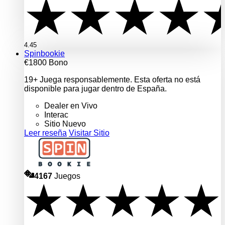
4.45
Spinbookie
€1800 Bono
19+ Juega responsablemente. Esta oferta no está
disponible para jugar dentro de España.
Dealer en Vivo
Interac
Sitio Nuevo
Leer reseña
Visitar Sitio
4167
Juegos