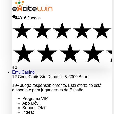
4316
Juegos
4.3
Emu Casino
12 Giros Gratis Sin Depósito & €300 Bono
19+ Juega responsablemente. Esta oferta no está
disponible para jugar dentro de España.
Programa VIP
App Móvil
Soporte 24/7
Interac