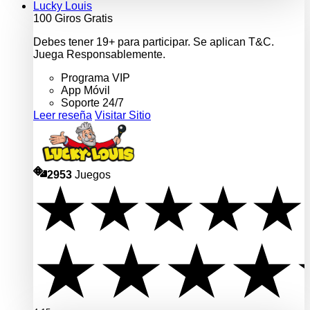
Lucky Louis
100 Giros Gratis
Debes tener 19+ para participar. Se aplican T&C.
Juega Responsablemente.
Programa VIP
App Móvil
Soporte 24/7
Leer reseña
Visitar Sitio
2953
Juegos