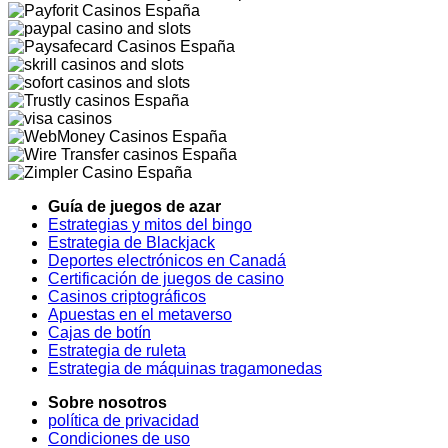
Guía de juegos de azar
Estrategias y mitos del bingo
Estrategia de Blackjack
Deportes electrónicos en Canadá
Certificación de juegos de casino
Casinos criptográficos
Apuestas en el metaverso
Cajas de botín
Estrategia de ruleta
Estrategia de máquinas tragamonedas
Sobre nosotros
política de privacidad
Condiciones de uso