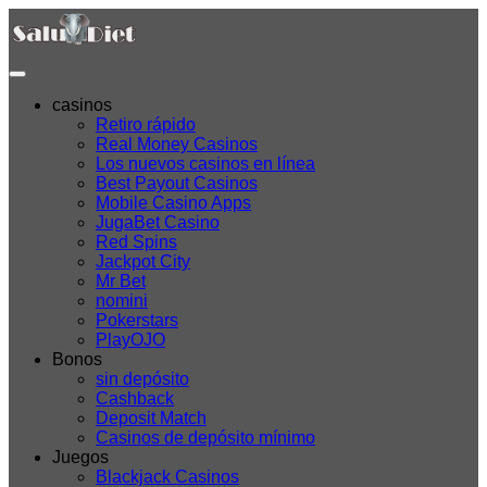
casinos
Retiro rápido
Real Money Casinos
Los nuevos casinos en línea
Best Payout Casinos
Mobile Casino Apps
JugaBet Casino
Red Spins
Jackpot City
Mr Bet
nomini
Pokerstars
PlayOJO
Bonos
sin depósito
Cashback
Deposit Match
Casinos de depósito mínimo
Juegos
Blackjack Casinos