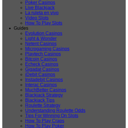
Poker Casinos
Live Blackjack
La ruleta en vivo
Video Slots
How To Play Slots
Guides
Evolution Casinos
Light & Wonder
Netent Casinos
Microgaming Casinos
Playtech Casinos
Bitcoin Casinos
Echeck Casinos
Gigadat Casinos
iDebit Casinos
Instadebit Casinos
Interac Casinos
MuchBetter Casinos
Blackjack Strategy
Blackjack Tips
Roulette Strategy
Understanding Roulette Odds
Tips For Winning On Slots
How To Play Craps
How To Play Poker