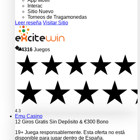
App Móvil
Interac
Sitio Nuevo
Torneos de Tragamonedas
Leer reseña
Visitar Sitio
4316
Juegos
4.3
Emu Casino
12 Giros Gratis Sin Depósito & €300 Bono
19+ Juega responsablemente. Esta oferta no está
disponible para jugar dentro de España.