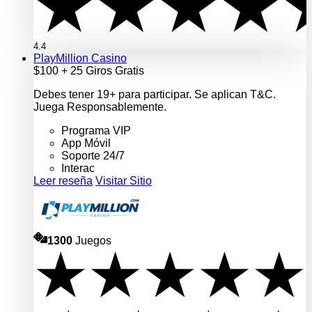
4.4
PlayMillion Casino
$100 + 25 Giros Gratis
Debes tener 19+ para participar. Se aplican T&C.
Juega Responsablemente.
Programa VIP
App Móvil
Soporte 24/7
Interac
Leer reseña
Visitar Sitio
1300
Juegos