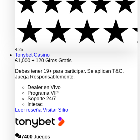
4.25
Tonybet Casino
€1,000 + 120 Giros Gratis
Debes tener 19+ para participar. Se aplican T&C.
Juega Responsablemente.
Dealer en Vivo
Programa VIP
Soporte 24/7
Interac
Leer reseña
Visitar Sitio
7400
Juegos