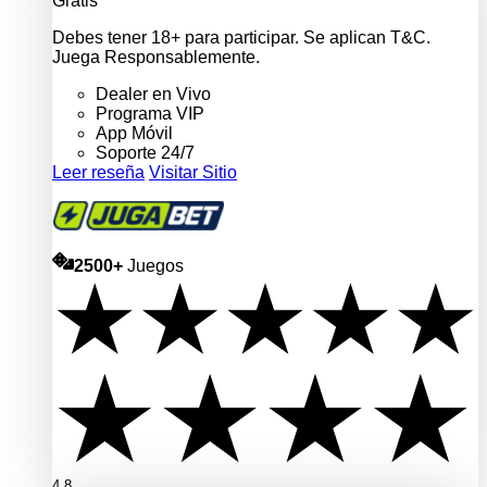
Gratis
Debes tener 18+ para participar. Se aplican T&C.
Juega Responsablemente.
Dealer en Vivo
Programa VIP
App Móvil
Soporte 24/7
Leer reseña
Visitar Sitio
2500+
Juegos
4.8