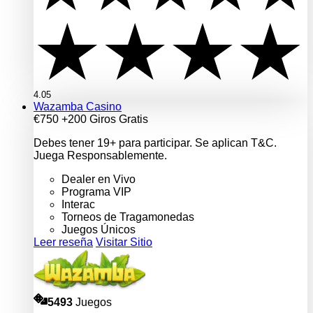
4.05
Wazamba Casino
€750 +200 Giros Gratis
Debes tener 19+ para participar. Se aplican T&C.
Juega Responsablemente.
Dealer en Vivo
Programa VIP
Interac
Torneos de Tragamonedas
Juegos Únicos
Leer reseña
Visitar Sitio
5493
Juegos