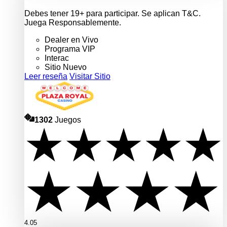
Debes tener 19+ para participar. Se aplican T&C.
Juega Responsablemente.
Dealer en Vivo
Programa VIP
Interac
Sitio Nuevo
Leer reseña
Visitar Sitio
1302
Juegos
4.05