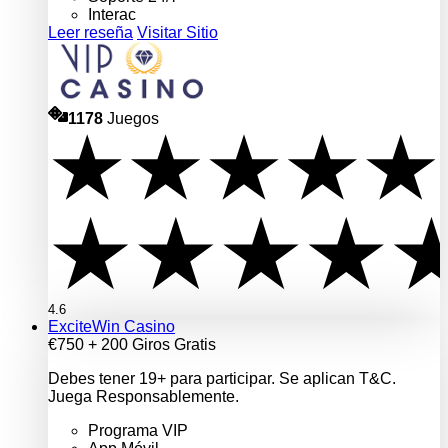
Interac
Leer reseña
Visitar Sitio
1178
Juegos
4.6
ExciteWin Casino
€750 + 200 Giros Gratis
Debes tener 19+ para participar. Se aplican T&C.
Juega Responsablemente.
Programa VIP