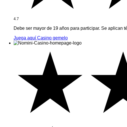
4.7
Debe ser mayor de 19 años para participar. Se aplican 
Juega aquí
Casino gemelo