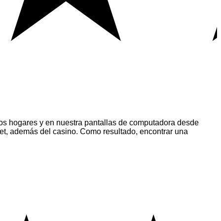
ros hogares y en nuestra pantallas de computadora desde
ibet, además del casino. Como resultado, encontrar una