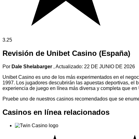
3.25
Revisión de Unibet Casino (España)
Por
Dale Shelabarger
, Actualizado:
22 DE JUNIO DE 2026
Unibet Casino es uno de los más experimentados en el negoc
1997. Los jugadores descubrirán las apuestas deportivas, el b
experiencia de juego en línea más diversa y completa que en 
Pruebe uno de nuestros casinos recomendados que se enume
Casinos en línea relacionados