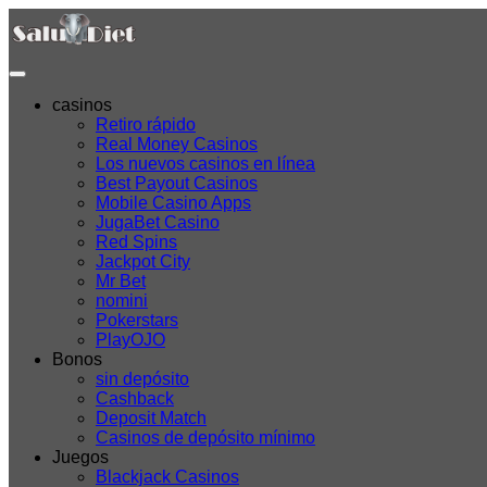
casinos
Retiro rápido
Real Money Casinos
Los nuevos casinos en línea
Best Payout Casinos
Mobile Casino Apps
JugaBet Casino
Red Spins
Jackpot City
Mr Bet
nomini
Pokerstars
PlayOJO
Bonos
sin depósito
Cashback
Deposit Match
Casinos de depósito mínimo
Juegos
Blackjack Casinos