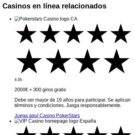
Casinos en línea relacionados
4.05
2000€ + 300 giros gratis
Debe ser mayor de 19 años para participar. Se aplican
términos y condiciones. Juega responsablemente.
Juega aquí
Casino PokerStars