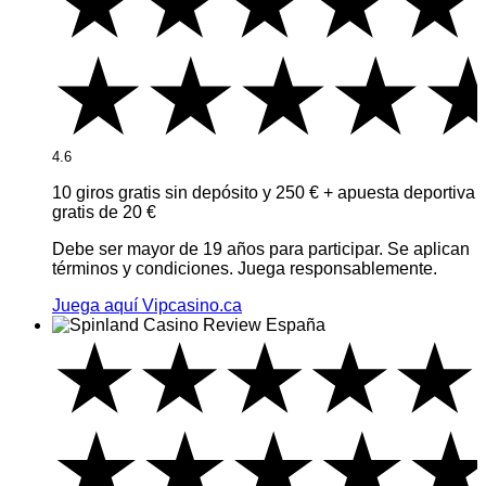
4.6
10 giros gratis sin depósito y 250 € + apuesta deportiva
gratis de 20 €
Debe ser mayor de 19 años para participar. Se aplican
términos y condiciones. Juega responsablemente.
Juega aquí
Vipcasino.ca