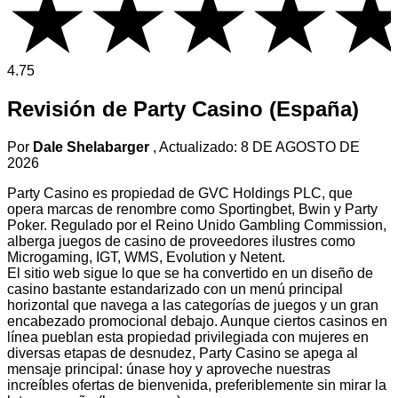
4.75
Revisión de Party Casino (España)
Por
Dale Shelabarger
, Actualizado:
8 DE AGOSTO DE
2026
Party Casino es propiedad de GVC Holdings PLC, que
opera marcas de renombre como Sportingbet, Bwin y Party
Poker. Regulado por el Reino Unido Gambling Commission,
alberga juegos de casino de proveedores ilustres como
Microgaming, IGT, WMS, Evolution y Netent.
El sitio web sigue lo que se ha convertido en un diseño de
casino bastante estandarizado con un menú principal
horizontal que navega a las categorías de juegos y un gran
encabezado promocional debajo. Aunque ciertos casinos en
línea pueblan esta propiedad privilegiada con mujeres en
diversas etapas de desnudez, Party Casino se apega al
mensaje principal: únase hoy y aproveche nuestras
increíbles ofertas de bienvenida, preferiblemente sin mirar la