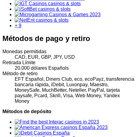
+
9
Métodos de pago y retiro
Monedas permitidas
CAD, EUR, GBP, JPY, USD
Retirada Límite
20.000 dólares Españols
Método de retiro
EFT Español, Diners Club, eco, ecoPayz, transferencia
bancaria rápida, iDebit, Luxonpay, Maestro,
MoneySafe, MuchBetter, Neteller, PayPal, tarjeta
paysafe, Pcard, Skrill, Visa, Web Money, Yandex
Money
Métodos de depósito