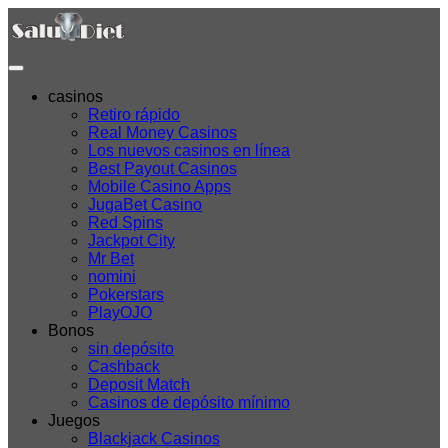
casinos
Retiro rápido
Real Money Casinos
Los nuevos casinos en línea
Best Payout Casinos
Mobile Casino Apps
JugaBet Casino
Red Spins
Jackpot City
Mr Bet
nomini
Pokerstars
PlayOJO
Bonos
sin depósito
Cashback
Deposit Match
Casinos de depósito mínimo
Juegos
Blackjack Casinos