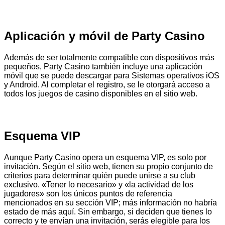
Aplicación y móvil de Party Casino
Además de ser totalmente compatible con dispositivos más
pequeños, Party Casino también incluye una aplicación
móvil que se puede descargar para Sistemas operativos iOS
y Android. Al completar el registro, se le otorgará acceso a
todos los juegos de casino disponibles en el sitio web.
Esquema VIP
Aunque Party Casino opera un esquema VIP, es solo por
invitación. Según el sitio web, tienen su propio conjunto de
criterios para determinar quién puede unirse a su club
exclusivo. «Tener lo necesario» y «la actividad de los
jugadores» son los únicos puntos de referencia
mencionados en su sección VIP; más información no habría
estado de más aquí. Sin embargo, si deciden que tienes lo
correcto y te envían una invitación, serás elegible para los