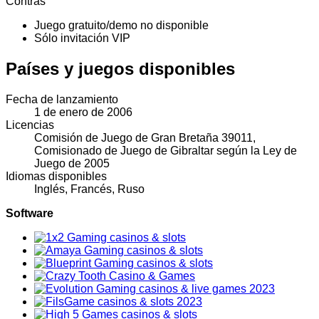
Contras
Juego gratuito/demo no disponible
Sólo invitación VIP
Países y juegos disponibles
Fecha de lanzamiento
1 de enero de 2006
Licencias
Comisión de Juego de Gran Bretaña 39011,
Comisionado de Juego de Gibraltar según la Ley de
Juego de 2005
Idiomas disponibles
Inglés, Francés, Ruso
Software