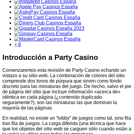
+
8
Introducción a Party Casino
Comenzaremos esta revisión de Party Casino echando un
vistazo a su sitio web. La combinación de colores del sitio
comprende dos tonos de púrpura que sirven como fondo
discreto para las miniaturas del juego. De hecho, salvo el pie
de página del sitio que incluye información «acerca de»
idéntica en cada página (¿contenido duplicado
seguramente?), son las miniaturas las que dominan la
mayoría de las páginas.
En realidad, no existe un “lobby” de juegos como tal, sino fila
tras fila de juegos. La carga diferida (una técnica que hace
que los objetos del sitio web se carguen sólo cuando están a