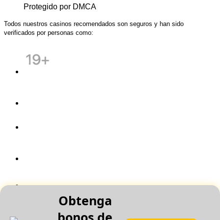
Protegido por DMCA
Todos nuestros casinos recomendados son seguros y han sido
verificados por personas como:
Obtenga
bonos de