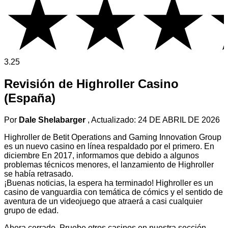
3.25
Revisión de Highroller Casino
(España)
Por
Dale Shelabarger
, Actualizado:
24 DE ABRIL DE 2026
Highroller de Betit Operations and Gaming Innovation Group
es un nuevo casino en línea respaldado por el primero. En
diciembre En 2017, informamos que debido a algunos
problemas técnicos menores, el lanzamiento de Highroller
se había retrasado.
¡Buenas noticias, la espera ha terminado! Highroller es un
casino de vanguardia con temática de cómics y el sentido de
aventura de un videojuego que atraerá a casi cualquier
grupo de edad.
Ahora cerrado. Pruebe otros casinos en nuestra sección