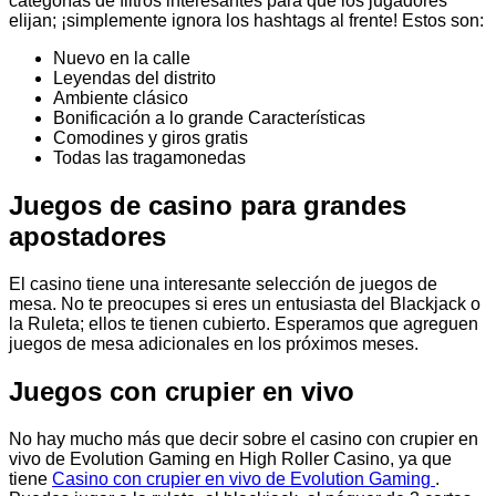
categorías de filtros interesantes para que los jugadores
elijan; ¡simplemente ignora los hashtags al frente! Estos son:
Nuevo en la calle
Leyendas del distrito
Ambiente clásico
Bonificación a lo grande Características
Comodines y giros gratis
Todas las tragamonedas
Juegos de casino para grandes
apostadores
El casino tiene una interesante selección de juegos de
mesa. No te preocupes si eres un entusiasta del Blackjack o
la Ruleta; ellos te tienen cubierto. Esperamos que agreguen
juegos de mesa adicionales en los próximos meses.
Juegos con crupier en vivo
No hay mucho más que decir sobre el casino con crupier en
vivo de Evolution Gaming en High Roller Casino, ya que
tiene
Casino con crupier en vivo de Evolution Gaming
.