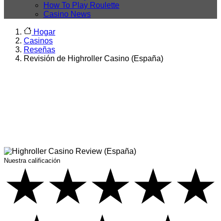
How To Play Roulette
Casino News
Hogar
Casinos
Reseñas
Revisión de Highroller Casino (España)
Nuestra calificación