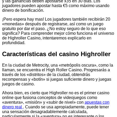
y las ganancias deben apostarse x35 en 30 días. Los
jugadores pueden apostar hasta €5 como máximo usando
dinero de bonificación.
¡Pero espera hay mas! Los jugadores también recibirán 20
«monedas» después de registrarse, así como un juego
gratuito por dar el paso. ¿No estoy seguro de lo que eso
significa? Para comprender mejor cómo funciona el universo
de Highroller Casino, intentaremos explicarlo en
profundidad.
Características del casino Highroller
En la ciudad de Metrocity, una «metrópolis oscura», como la
llaman, se encuentra el High Roller Casino. Progresarás a
través de los «distritos» de la ciudad, obtendrás
recompensas y «botín» si juegas suficiente dinero y juegas
juegos de casino.
Ahora bien, es cierto que Highroller no es el primer casino
online que fusiona conceptos de videojuegos como
«aventura», «misión» y «subir de nivel» con
apuestas con
dinero real
. Cuando se usa apropiadamente, puede tener
una sensación desagradablemente calculada,
particularmente si la «aventura» no es interesante o los