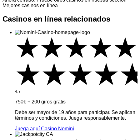
Mejores casinos en línea
Casinos en línea relacionados
4.7
750€ + 200 giros gratis
Debe ser mayor de 19 años para participar. Se aplican
términos y condiciones. Juega responsablemente.
Juega aquí
Casino Nomini