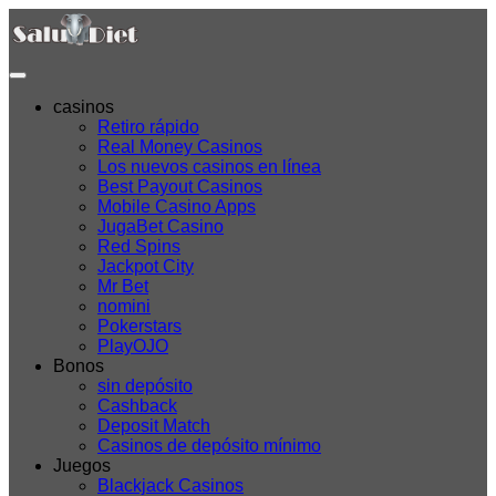
casinos
Retiro rápido
Real Money Casinos
Los nuevos casinos en línea
Best Payout Casinos
Mobile Casino Apps
JugaBet Casino
Red Spins
Jackpot City
Mr Bet
nomini
Pokerstars
PlayOJO
Bonos
sin depósito
Cashback
Deposit Match
Casinos de depósito mínimo
Juegos
Blackjack Casinos