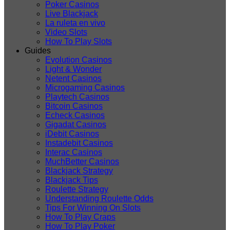
Poker Casinos
Live Blackjack
La ruleta en vivo
Video Slots
How To Play Slots
Guides
Evolution Casinos
Light & Wonder
Netent Casinos
Microgaming Casinos
Playtech Casinos
Bitcoin Casinos
Echeck Casinos
Gigadat Casinos
iDebit Casinos
Instadebit Casinos
Interac Casinos
MuchBetter Casinos
Blackjack Strategy
Blackjack Tips
Roulette Strategy
Understanding Roulette Odds
Tips For Winning On Slots
How To Play Craps
How To Play Poker