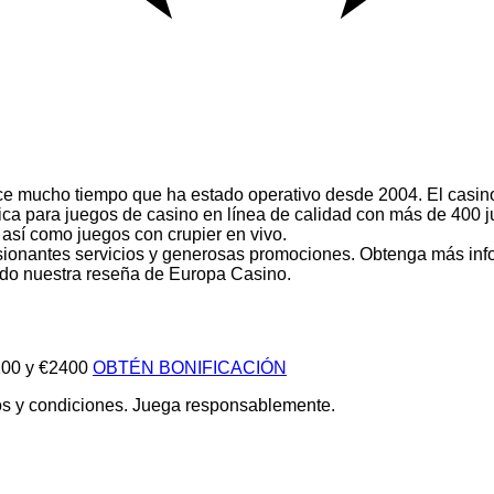
e mucho tiempo que ha estado operativo desde 2004. El casino
nica para juegos de casino en línea de calidad con más de 400 j
así como juegos con crupier en vivo.
ionantes servicios y generosas promociones. Obtenga más info
do nuestra reseña de Europa Casino.
100 y €2400
OBTÉN BONIFICACIÓN
nos y condiciones. Juega responsablemente.