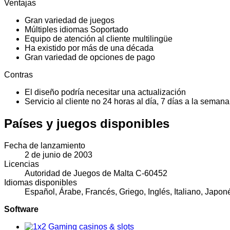
Ventajas
Gran variedad de juegos
Múltiples idiomas Soportado
Equipo de atención al cliente multilingüe
Ha existido por más de una década
Gran variedad de opciones de pago
Contras
El diseño podría necesitar una actualización
Servicio al cliente no 24 horas al día, 7 días a la semana
Países y juegos disponibles
Fecha de lanzamiento
2 de junio de 2003
Licencias
Autoridad de Juegos de Malta C-60452
Idiomas disponibles
Español, Árabe, Francés, Griego, Inglés, Italiano, Japo
Software