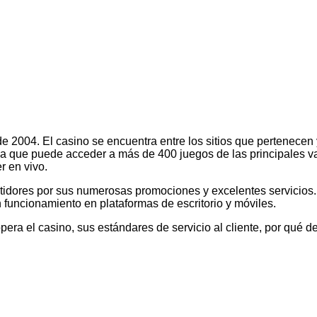
 2004. El casino se encuentra entre los sitios que pertenecen
, ya que puede acceder a más de 400 juegos de las principales 
r en vivo.
dores por sus numerosas promociones y excelentes servicios. 
funcionamiento en plataformas de escritorio y móviles.
ra el casino, sus estándares de servicio al cliente, por qué 