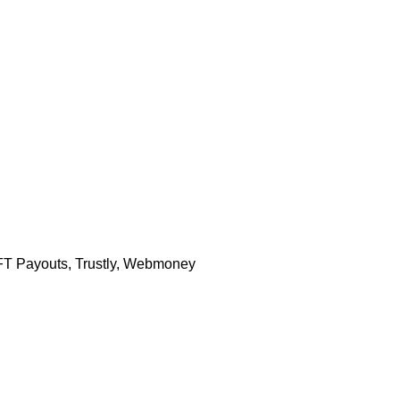
tEFT Payouts, Trustly, Webmoney