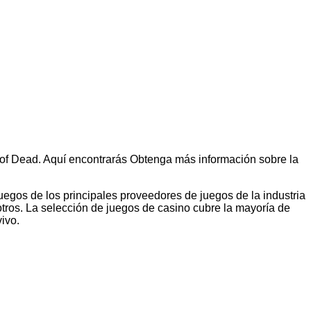
f Dead. Aquí encontrarás Obtenga más información sobre la
egos de los principales proveedores de juegos de la industria
ros. La selección de juegos de casino cubre la mayoría de
ivo.