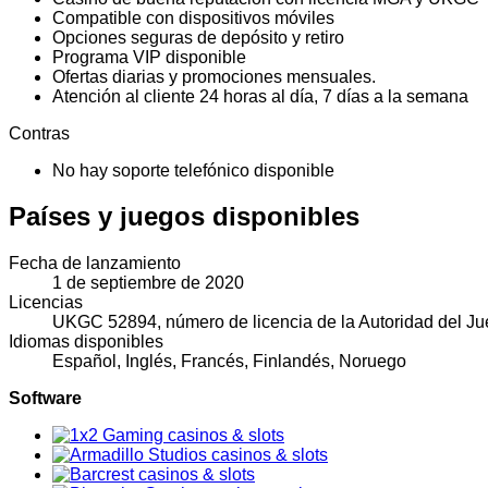
Compatible con dispositivos móviles
Opciones seguras de depósito y retiro
Programa VIP disponible
Ofertas diarias y promociones mensuales.
Atención al cliente 24 horas al día, 7 días a la semana
Contras
No hay soporte telefónico disponible
Países y juegos disponibles
Fecha de lanzamiento
1 de septiembre de 2020
Licencias
UKGC 52894, número de licencia de la Autoridad del J
Idiomas disponibles
Español, Inglés, Francés, Finlandés, Noruego
Software