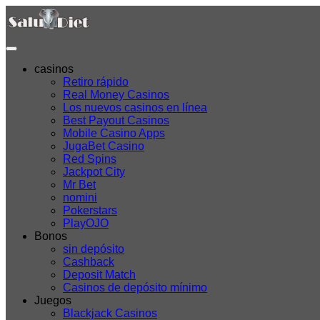
casinos
Retiro rápido
Real Money Casinos
Los nuevos casinos en línea
Best Payout Casinos
Mobile Casino Apps
JugaBet Casino
Red Spins
Jackpot City
Mr Bet
nomini
Pokerstars
PlayOJO
Bonos
sin depósito
Cashback
Deposit Match
Casinos de depósito mínimo
Juegos
Blackjack Casinos