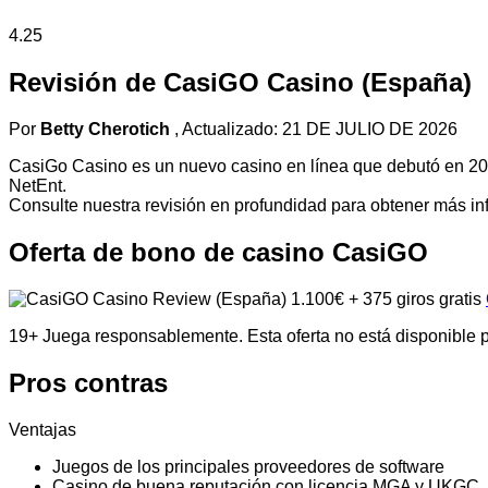
4.25
Revisión de CasiGO Casino (España)
Por
Betty Cherotich
, Actualizado:
21 DE JULIO DE 2026
CasiGo Casino es un nuevo casino en línea que debutó en 202
NetEnt.
Consulte nuestra revisión en profundidad para obtener más i
Oferta de bono de casino CasiGO
1.100€ + 375 giros gratis
19+ Juega responsablemente. Esta oferta no está disponible 
Pros contras
Ventajas
Juegos de los principales proveedores de software
Casino de buena reputación con licencia MGA y UKGC