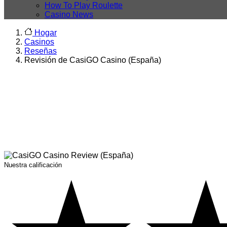
How To Play Roulette
Casino News
Hogar
Casinos
Reseñas
Revisión de CasiGO Casino (España)
Nuestra calificación