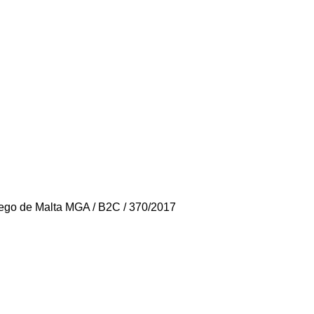
uego de Malta MGA / B2C / 370/2017