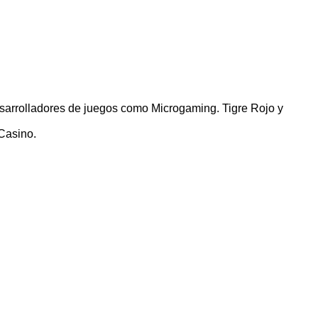
sarrolladores de juegos como Microgaming. Tigre Rojo y
Casino.