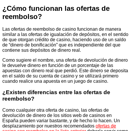
¿Cómo funcionan las ofertas de
reembolso?
Las ofertas de reembolso de casino funcionan de manera
similar a las ofertas de igualación de depósitos, en el sentido
de que otorgan crédito de casino, haciendo uso de un saldo
de “dinero de bonificación” que es independiente del que
contiene sus depósitos de dinero real.
Como sugiere el nombre, una oferta de devolución de dinero
le devuelve dinero en función de un porcentaje de las
apuestas con dinero real que perdió. Este dinero se deposita
en el saldo de su cuenta de casino y se utilizará primero
cuando realice una apuesta en un juego de casino.
¿Existen diferencias entre las ofertas de
reembolso?
Como cualquier otra oferta de casino, las ofertas de
devolución de dinero de los sitios web de casinos en
España pueden variar bastante, y de hecho lo hacen. Un
desplazamiento por nuestros recomendados
ofertas de