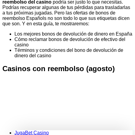
reembolso del casino
podría ser justo lo que necesitas.
Podrías recuperar algunas de tus pérdidas para trasladarlas
a tus próximas jugadas. Pero las ofertas de bonos de
reembolso Españols no son todo lo que sus etiquetas dicen
que son. Y en esta guía, te mostraremos:
Los mejores bonos de devolución de dinero en España
Cómo reclamar bonos de devolución de efectivo del
casino
Términos y condiciones del bono de devolución de
dinero del casino
Casinos con reembolso (agosto)
JugaBet Casino