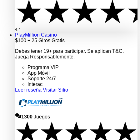
4.4
PlayMillion Casino
$100 + 25 Giros Gratis
Debes tener 19+ para participar. Se aplican T&C.
Juega Responsablemente.
Programa VIP
App Móvil
Soporte 24/7
Interac
Leer reseña
Visitar Sitio
1300
Juegos