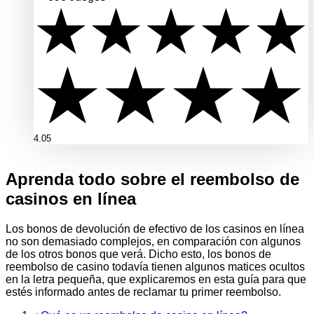
4.05
Aprenda todo sobre el reembolso de
casinos en línea
Los bonos de devolución de efectivo de los casinos en línea
no son demasiado complejos, en comparación con algunos
de los otros bonos que verá. Dicho esto, los bonos de
reembolso de casino todavía tienen algunos matices ocultos
en la letra pequeña, que explicaremos en esta guía para que
estés informado antes de reclamar tu primer reembolso.