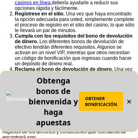
casinos en línea
debería ayudarle a reducir sus
opciones rápida y fácilmente.
Regístrese en el sitio.
Una vez que haya encontrado
la opción adecuada para usted, simplemente complete
el proceso de registro en el sitio del casino, lo que sólo
le llevará un par de minutos.
Cumpla con los requisitos del bono de devolución
de dinero.
Los diferentes bonos de devolución de
efectivo tendrán diferentes requisitos. Algunos se
activan en un nivel VIP, mientras que otros necesitan
un código de bonificación que ingresas cuando hacer
un depósito de dinero real.
Reclama el bono de devolución de dinero.
Una vez
que hayas cumplido con los requisitos, podrás
Obtenga
reclamar el bono y comenzar a acumular tu reembolso.
bonos de
Términos y condiciones del
OBTENER
bienvenida y
✕
reembolso
BONIFICACIÓN
haga
Los bonos de devolución de dinero tienen ciertos términos y
apuestas
condiciones que afectan su valor para el jugador y los
diferencian de los bonos de sitios de la competencia.
Algunos de los términos y condiciones que normalmente
encontrará son: