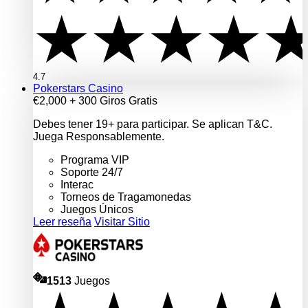
4.7
Pokerstars Casino
€2,000 + 300 Giros Gratis
Debes tener 19+ para participar. Se aplican T&C.
Juega Responsablemente.
Programa VIP
Soporte 24/7
Interac
Torneos de Tragamonedas
Juegos Únicos
Leer reseña
Visitar Sitio
1513
Juegos