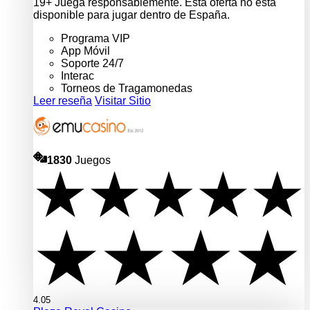
19+ Juega responsablemente. Esta oferta no está
disponible para jugar dentro de España.
Programa VIP
App Móvil
Soporte 24/7
Interac
Torneos de Tragamonedas
Leer reseña
Visitar Sitio
1830
Juegos
4.05