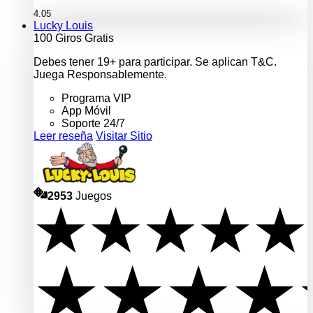
4.05
Lucky Louis
100 Giros Gratis
Debes tener 19+ para participar. Se aplican T&C.
Juega Responsablemente.
Programa VIP
App Móvil
Soporte 24/7
Leer reseña
Visitar Sitio
2953
Juegos