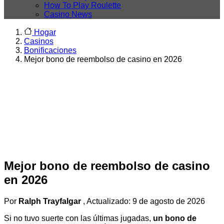
How To Play Roulette
Casino News
Hogar
Casinos
Bonificaciones
Mejor bono de reembolso de casino en 2026
Mejor bono de reembolso de casino
en 2026
Por
Ralph Trayfalgar
, Actualizado:
9 de agosto de 2026
Si no tuvo suerte con las últimas jugadas,
un bono de