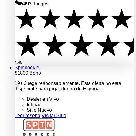
5493
Juegos
4.45
Spinbookie
€1800 Bono
19+ Juega responsablemente. Esta oferta no está
disponible para jugar dentro de España.
Dealer en Vivo
Interac
Sitio Nuevo
Leer reseña
Visitar Sitio