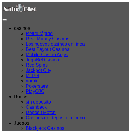
casinos
Retiro rápido
Real Money Casinos
Los nuevos casinos en línea
Best Payout Casinos
Mobile Casino Apps
JugaBet Casino
Red Spins
Jackpot City
Mr Bet
nomini
Pokerstars
PlayOJO
Bonos
sin depósito
Cashback
Deposit Match
Casinos de depósito mínimo
Juegos
Blackjack Casinos