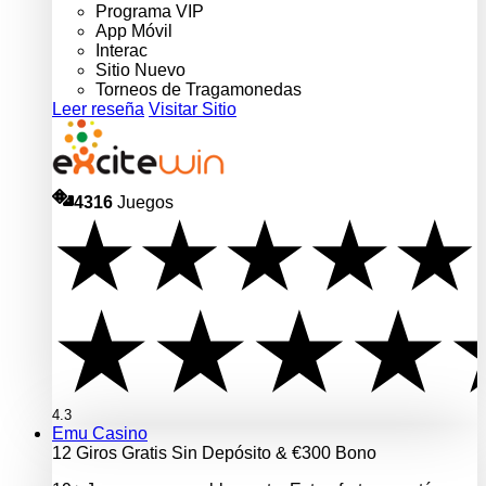
Programa VIP
App Móvil
Interac
Sitio Nuevo
Torneos de Tragamonedas
Leer reseña
Visitar Sitio
4316
Juegos
4.3
Emu Casino
12 Giros Gratis Sin Depósito & €300 Bono