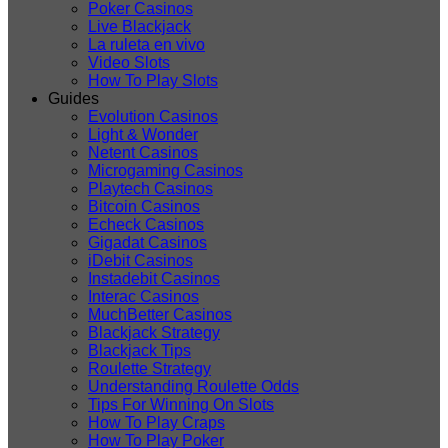
Poker Casinos
Live Blackjack
La ruleta en vivo
Video Slots
How To Play Slots
Guides
Evolution Casinos
Light & Wonder
Netent Casinos
Microgaming Casinos
Playtech Casinos
Bitcoin Casinos
Echeck Casinos
Gigadat Casinos
iDebit Casinos
Instadebit Casinos
Interac Casinos
MuchBetter Casinos
Blackjack Strategy
Blackjack Tips
Roulette Strategy
Understanding Roulette Odds
Tips For Winning On Slots
How To Play Craps
How To Play Poker