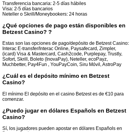
Transferencia bancaria: 2-5 días hábiles
Visa: 2-5 días bancarios
Neteller o Skrill/Moneybookers: 24 horas
¿Qué opciones de pago están disponibles en
Betzest Casino?
?
Estas son las opciones de pago/depósito de Betzest Casino:
Interac E-transfer/Interac Online, Paysafecard, Zimpler,
(icard) Visa & Mastercard, Cash2code, Purplepay, Trustly,
Sofort, Skrill, Boleto (InovaPay), Neteller, ecoPayz,
Muchbetter, Pay4Fun , YouPayCoin, Siru Móvil, AstroPay
¿Cuál es el depósito mínimo en Betzest
Casino?
El mínimo El depósito en el casino Betzest es de €10 para
comenzar.
¿Puedo jugar en dólares Españols en Betzest
Casino?
Sí, los jugadores pueden apostar en dólares Españols en