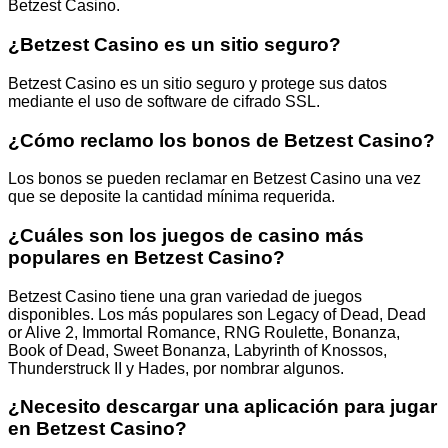
Betzest Casino.
¿Betzest Casino es un sitio seguro?
Betzest Casino es un sitio seguro y protege sus datos
mediante el uso de software de cifrado SSL.
¿Cómo reclamo los bonos de Betzest Casino?
Los bonos se pueden reclamar en Betzest Casino una vez
que se deposite la cantidad mínima requerida.
¿Cuáles son los juegos de casino más
populares en Betzest Casino?
Betzest Casino tiene una gran variedad de juegos
disponibles. Los más populares son Legacy of Dead, Dead
or Alive 2, Immortal Romance, RNG Roulette, Bonanza,
Book of Dead, Sweet Bonanza, Labyrinth of Knossos,
Thunderstruck II y Hades, por nombrar algunos.
¿Necesito descargar una aplicación para jugar
en Betzest Casino?