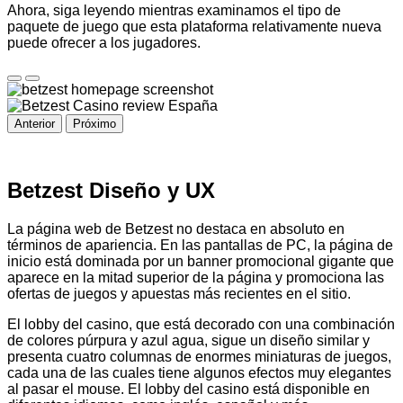
Ahora, siga leyendo mientras examinamos el tipo de
paquete de juego que esta plataforma relativamente nueva
puede ofrecer a los jugadores.
Anterior
Próximo
Betzest Diseño y UX
La página web de Betzest no destaca en absoluto en
términos de apariencia. En las pantallas de PC, la página de
inicio está dominada por un banner promocional gigante que
aparece en la mitad superior de la página y promociona las
ofertas de juegos y apuestas más recientes en el sitio.
El lobby del casino, que está decorado con una combinación
de colores púrpura y azul agua, sigue un diseño similar y
presenta cuatro columnas de enormes miniaturas de juegos,
cada una de las cuales tiene algunos efectos muy elegantes
al pasar el mouse. El lobby del casino está disponible en