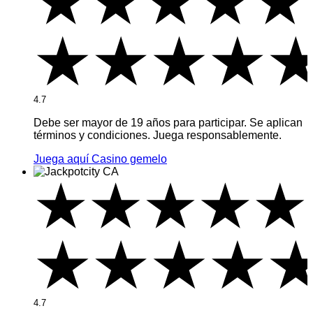
4.7
Debe ser mayor de 19 años para participar. Se aplican
términos y condiciones. Juega responsablemente.
Juega aquí
Casino gemelo
4.7