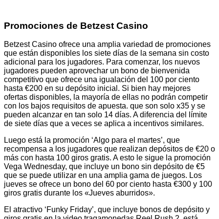
Promociones de Betzest Casino
Betzest Casino ofrece una amplia variedad de promociones
que están disponibles los siete días de la semana sin costo
adicional para los jugadores. Para comenzar, los nuevos
jugadores pueden aprovechar un bono de bienvenida
competitivo que ofrece una igualación del 100 por ciento
hasta €200 en su depósito inicial. Si bien hay mejores
ofertas disponibles, la mayoría de ellas no podrán competir
con los bajos requisitos de apuesta. que son solo x35 y se
pueden alcanzar en tan solo 14 días. A diferencia del límite
de siete días que a veces se aplica a incentivos similares.
Luego está la promoción ‘Algo para el martes’, que
recompensa a los jugadores que realizan depósitos de €20 o
más con hasta 100 giros gratis. A esto le sigue la promoción
Vega Wednesday, que incluye un bono sin depósito de €5
que se puede utilizar en una amplia gama de juegos. Los
jueves se ofrece un bono del 60 por ciento hasta €300 y 100
giros gratis durante los «Jueves aburridos».
El atractivo ‘Funky Friday’, que incluye bonos de depósito y
giros gratis en la video tragamonedas Reel Rush 2, está