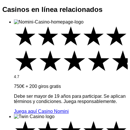
Casinos en línea relacionados
4.7
750€ + 200 giros gratis
Debe ser mayor de 19 años para participar. Se aplican
términos y condiciones. Juega responsablemente.
Juega aquí
Casino Nomini