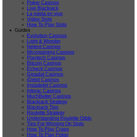
Poker Casinos
Live Blackjack
La ruleta en vivo
Video Slots
How To Play Slots
Guides
Evolution Casinos
Light & Wonder
Netent Casinos
Microgaming Casinos
Playtech Casinos
Bitcoin Casinos
Echeck Casinos
Gigadat Casinos
iDebit Casinos
Instadebit Casinos
Interac Casinos
MuchBetter Casinos
Blackjack Strategy
Blackjack Tips
Roulette Strategy
Understanding Roulette Odds
Tips For Winning On Slots
How To Play Craps
How To Play Poker