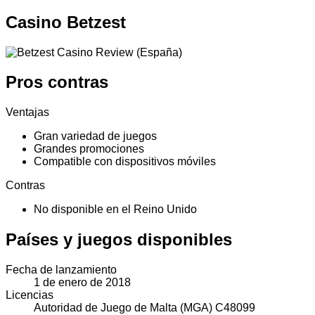
Casino Betzest
Pros contras
Ventajas
Gran variedad de juegos
Grandes promociones
Compatible con dispositivos móviles
Contras
No disponible en el Reino Unido
Países y juegos disponibles
Fecha de lanzamiento
1 de enero de 2018
Licencias
Autoridad de Juego de Malta (MGA) C48099