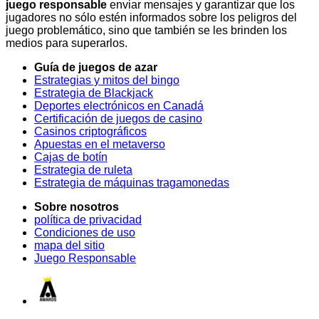
juego responsable
enviar mensajes y garantizar que los
jugadores no sólo estén informados sobre los peligros del
juego problemático, sino que también se les brinden los
medios para superarlos.
Guía de juegos de azar
Estrategias y mitos del bingo
Estrategia de Blackjack
Deportes electrónicos en Canadá
Certificación de juegos de casino
Casinos criptográficos
Apuestas en el metaverso
Cajas de botín
Estrategia de ruleta
Estrategia de máquinas tragamonedas
Sobre nosotros
política de privacidad
Condiciones de uso
mapa del sitio
Juego Responsable