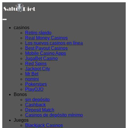
casinos
Retiro rápido
Real Money Casinos
Los nuevos casinos en línea
Best Payout Casinos
Mobile Casino Apps
JugaBet Casino
Red Spins
Jackpot City
Mr Bet
nomini
Pokerstars
PlayOJO
Bonos
sin depósito
Cashback
Deposit Match
Casinos de depósito mínimo
Juegos
Blackjack Casinos