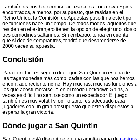
También es posible comprar acceso a los Lockdown Spins
encontrados, a menos, por supuesto, que residas en el
Reino Unido: la Comisión de Apuestas puso fin a este tipo
de funciones hace un tiempo. De todos modos, aquellos que
residen en el extranjero tienen la opción de elegir uno, dos o
tres comodines saltarines. Sin embargo, tenga en cuenta
que si decide comprar tres, tendrá que desprenderse de
2000 veces su apuesta.
Conclusión
Para concluir, es seguro decir que San Quentin es una de
las tragamonedas más complicadas con las que nos hemos
encontrado recientemente. Hay muchas, muchas funciones a
las que acostumbrarse. Y en el modo Lockdown Spins, a
veces es difícil no sentirse como un espectador. El juego
también es muy volátil y, por lo tanto, es adecuado para
jugadores con un gran presupuesto que estén dispuestos a
esperar la gran victoria.
Dónde jugar a San Quintín
San Quentin está disponible en una amplia gama de
casinos