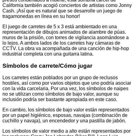
California también acogió conciertos de artistas como Jonny
Cash. ¡Así que es natural que se desarrolle un juego de
tragamonedas en línea en su honor!
El juego de carretes de 5 x 3 está ambientado en una
representación de dibujos animados de alambre de púas.
muros de la prisión, con torres de vigilancia asomándose a
lo lejos. A ambos lados de los carretes hay cámaras de
CCTV. La obra va acompañada de una canción de hip-hop
industrial completa con una guitarra latina.
Símbolos de carrete/Cómo jugar
Los carretes están poblados por un grupo de reclusos
hostiles, así como por varios objetos que uno podría asociar
con la vida carcelaria. Por una vez, los símbolos de naipes
no se utilizan como símbolos de bajo valor, aunque su
inclusión podría ser bastante apropiada en este caso.
En cambio, los símbolos de bajo valor están representados
por un papel higiénico, esposas, navajas (combinación de
cuchillo y navaja), un encendedor y una pastilla de jabón.
Los símbolos de valor medio a alto están representados por