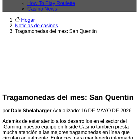
How To Play Roulette
Casino News
Hogar
Noticias de casinos
Tragamonedas del mes: San Quentin
Tragamonedas del mes: San Quentin
por
Dale Shelabarger
Actualizado:
16 DE MAYO DE 2026
Además de estar atento a los desarrollos en el sector del
iGaming, nuestro equipo en Inside Casino también presta
mucha atención a las mejores tragamonedas en línea que
circulan actualmente. Entonces, para mantenerlo informado,