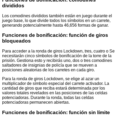
divididos
Los comodines divididos también están en juego durante el
juego base, lo que divide todos los símbolos en un carrete,
generando potencialmente hasta 46,656 formas de ganar.
Funciones de bonificación: función de giros
bloqueados
Para acceder a la ronda de giros Lockdown, tres, cuatro o Se
necesitarán cinco símbolos de bonificación de la torre de la
prisión. Gestiona esto y recibirás uno, dos o tres comodines
saltadores de insignias de policía que se mueven a
posiciones aleatorias de los carretes en cada giro.
Para la ronda de giros Lockdown, se elige al azar un
multiplicador de símbolo especial del carrete activador. La
cantidad de giros que reciba estará determinada por los
valores totales revelados en las posiciones de las celdas
potenciadoras. Durante la ronda, todas las celdas
potenciadoras permanecen abiertas.
Funciones de bonificación: función sin límite