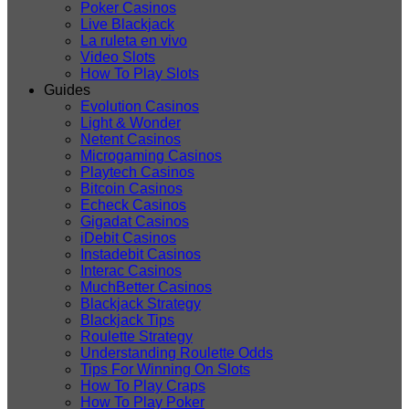
Poker Casinos
Live Blackjack
La ruleta en vivo
Video Slots
How To Play Slots
Guides
Evolution Casinos
Light & Wonder
Netent Casinos
Microgaming Casinos
Playtech Casinos
Bitcoin Casinos
Echeck Casinos
Gigadat Casinos
iDebit Casinos
Instadebit Casinos
Interac Casinos
MuchBetter Casinos
Blackjack Strategy
Blackjack Tips
Roulette Strategy
Understanding Roulette Odds
Tips For Winning On Slots
How To Play Craps
How To Play Poker