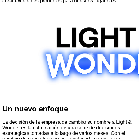
crear excelentes productos para nuestros jugadores”.
Un nuevo enfoque
La decisión de la empresa de cambiar su nombre a Light &
Wonder es la culminación de una serie de decisiones
estratégicas tomadas a lo largo de varios meses. Con el
objetivo de convertirse en una destacada corporación