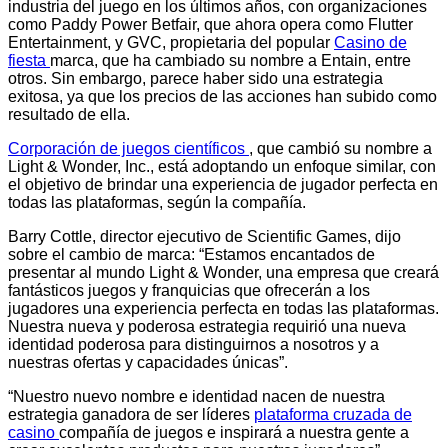
industria del juego en los últimos años, con organizaciones
como Paddy Power Betfair, que ahora opera como Flutter
Entertainment, y GVC, propietaria del popular
Casino de
fiesta
marca, que ha cambiado su nombre a Entain, entre
otros. Sin embargo, parece haber sido una estrategia
exitosa, ya que los precios de las acciones han subido como
resultado de ella.
Corporación de juegos científicos
, que cambió su nombre a
Light & Wonder, Inc., está adoptando un enfoque similar, con
el objetivo de brindar una experiencia de jugador perfecta en
todas las plataformas, según la compañía.
Barry Cottle, director ejecutivo de Scientific Games, dijo
sobre el cambio de marca: “Estamos encantados de
presentar al mundo Light & Wonder, una empresa que creará
fantásticos juegos y franquicias que ofrecerán a los
jugadores una experiencia perfecta en todas las plataformas.
Nuestra nueva y poderosa estrategia requirió una nueva
identidad poderosa para distinguirnos a nosotros y a
nuestras ofertas y capacidades únicas”.
“Nuestro nuevo nombre e identidad nacen de nuestra
estrategia ganadora de ser líderes
plataforma cruzada de
casino
compañía de juegos e inspirará a nuestra gente a