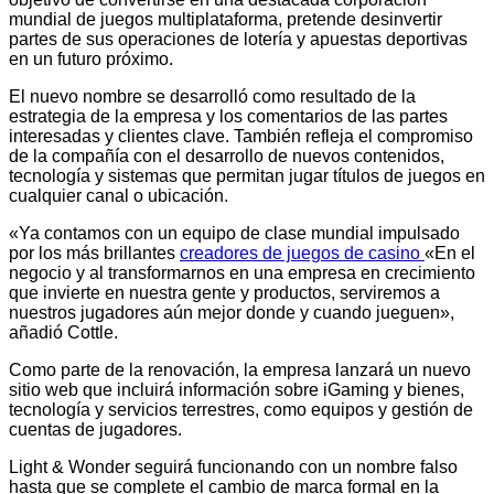
mundial de juegos multiplataforma, pretende desinvertir
partes de sus operaciones de lotería y apuestas deportivas
en un futuro próximo.
El nuevo nombre se desarrolló como resultado de la
estrategia de la empresa y los comentarios de las partes
interesadas y clientes clave. También refleja el compromiso
de la compañía con el desarrollo de nuevos contenidos,
tecnología y sistemas que permitan jugar títulos de juegos en
cualquier canal o ubicación.
«Ya contamos con un equipo de clase mundial impulsado
por los más brillantes
creadores de juegos de casino
«En el
negocio y al transformarnos en una empresa en crecimiento
que invierte en nuestra gente y productos, serviremos a
nuestros jugadores aún mejor donde y cuando jueguen»,
añadió Cottle.
Como parte de la renovación, la empresa lanzará un nuevo
sitio web que incluirá información sobre iGaming y bienes,
tecnología y servicios terrestres, como equipos y gestión de
cuentas de jugadores.
Light & Wonder seguirá funcionando con un nombre falso
hasta que se complete el cambio de marca formal en la