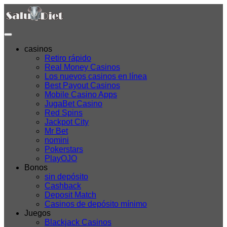
casinos
Retiro rápido
Real Money Casinos
Los nuevos casinos en línea
Best Payout Casinos
Mobile Casino Apps
JugaBet Casino
Red Spins
Jackpot City
Mr Bet
nomini
Pokerstars
PlayOJO
Bonos
sin depósito
Cashback
Deposit Match
Casinos de depósito mínimo
Juegos
Blackjack Casinos