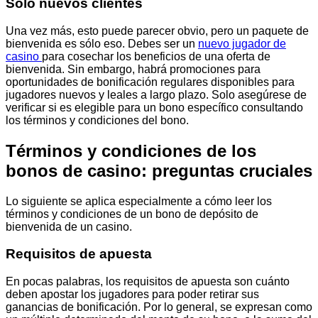
Sólo nuevos clientes
Una vez más, esto puede parecer obvio, pero un paquete de
bienvenida es sólo eso. Debes ser un
nuevo jugador de
casino
para cosechar los beneficios de una oferta de
bienvenida. Sin embargo, habrá promociones para
oportunidades de bonificación regulares disponibles para
jugadores nuevos y leales a largo plazo. Solo asegúrese de
verificar si es elegible para un bono específico consultando
los términos y condiciones del bono.
Términos y condiciones de los
bonos de casino: preguntas cruciales
Lo siguiente se aplica especialmente a cómo leer los
términos y condiciones de un bono de depósito de
bienvenida de un casino.
Requisitos de apuesta
En pocas palabras, los requisitos de apuesta son cuánto
deben apostar los jugadores para poder retirar sus
ganancias de bonificación. Por lo general, se expresan como