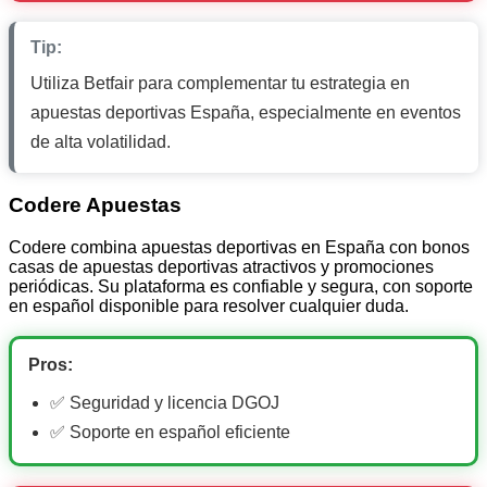
Tip:
Utiliza Betfair para complementar tu estrategia en
apuestas deportivas España, especialmente en eventos
de alta volatilidad.
Codere Apuestas
Codere combina apuestas deportivas en España con bonos
casas de apuestas deportivas atractivos y promociones
periódicas. Su plataforma es confiable y segura, con soporte
en español disponible para resolver cualquier duda.
Pros:
✅ Seguridad y licencia DGOJ
✅ Soporte en español eficiente