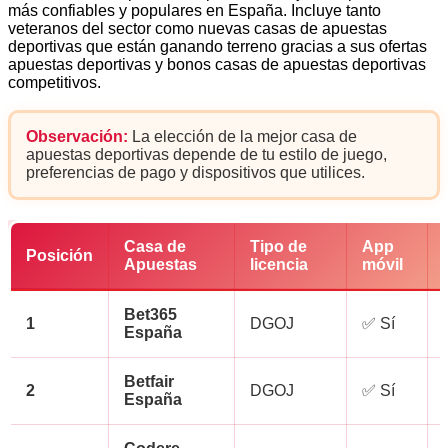
más confiables y populares en España. Incluye tanto
veteranos del sector como nuevas casas de apuestas
deportivas que están ganando terreno gracias a sus ofertas
apuestas deportivas y bonos casas de apuestas deportivas
competitivos.
Observación:
La elección de la mejor casa de
apuestas deportivas depende de tu estilo de juego,
preferencias de pago y dispositivos que utilices.
Casa de
Tipo de
App
Posición
Apuestas
licencia
móvil
Bet365
1
DGOJ
✅ Sí
España
Betfair
2
DGOJ
✅ Sí
España