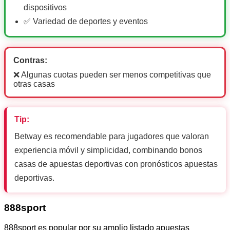
dispositivos
✅ Variedad de deportes y eventos
Contras:
❌ Algunas cuotas pueden ser menos competitivas que
otras casas
Tip:
Betway es recomendable para jugadores que valoran
experiencia móvil y simplicidad, combinando bonos
casas de apuestas deportivas con pronósticos apuestas
deportivas.
888sport
888sport es popular por su amplio listado apuestas