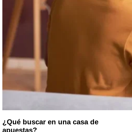
¿Qué buscar en una casa de
apuestas?