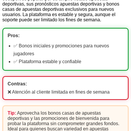
deportivas, sus pronósticos apuestas deportivas y bonos
casas de apuestas deportivas exclusivos para nuevos
usuarios. La plataforma es estable y segura, aunque el
soporte puede ser limitado los fines de semana.
Pros:
✅ Bonos iniciales y promociones para nuevos
jugadores
✅ Plataforma estable y confiable
Contras:
❌ Atención al cliente limitada en fines de semana
Tip:
Aprovecha los bonos casas de apuestas
deportivas y las promociones de bienvenida para
probar la plataforma sin comprometer grandes fondos.
Ideal para quienes buscan variedad en apuestas