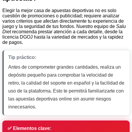
Elegir la mejor casa de apuestas deportivas no es solo
cuestión de promociones o publicidad; requiere analizar
varios criterios que afectan directamente tu experiencia de
juego y la seguridad de tus fondos. Nuestro equipo de
Salu
Diet
recomienda prestar atención a cada detalle, desde la
licencia DGOJ hasta la variedad de mercados y la rapidez
de pagos.
Tip práctico:
Antes de comprometer grandes cantidades, realiza un
depósito pequeño para comprobar la velocidad de
retiro, la calidad del soporte en español y la facilidad de
uso de la plataforma. Esto te permitirá familiarizarte con
las apuestas deportivas online sin asumir riesgos
innecesarios.
✅ Elementos clave: