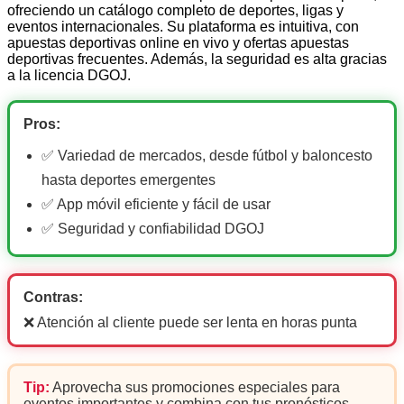
ofreciendo un catálogo completo de deportes, ligas y
eventos internacionales. Su plataforma es intuitiva, con
apuestas deportivas online en vivo y ofertas apuestas
deportivas frecuentes. Además, la seguridad es alta gracias
a la licencia DGOJ.
Pros:
✅ Variedad de mercados, desde fútbol y baloncesto
hasta deportes emergentes
✅ App móvil eficiente y fácil de usar
✅ Seguridad y confiabilidad DGOJ
Contras:
❌ Atención al cliente puede ser lenta en horas punta
Tip:
Aprovecha sus promociones especiales para
eventos importantes y combina con tus pronósticos