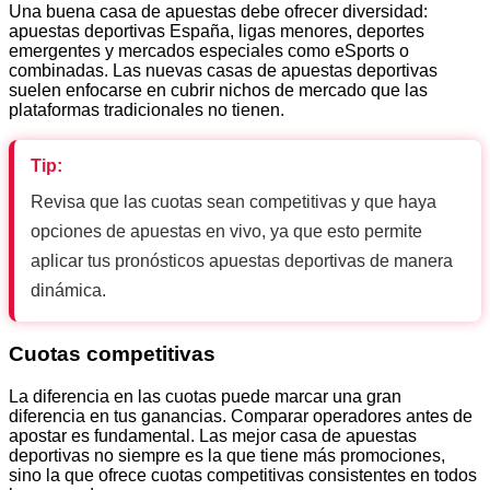
Una buena casa de apuestas debe ofrecer diversidad:
apuestas deportivas España, ligas menores, deportes
emergentes y mercados especiales como eSports o
combinadas. Las nuevas casas de apuestas deportivas
suelen enfocarse en cubrir nichos de mercado que las
plataformas tradicionales no tienen.
Tip:
Revisa que las cuotas sean competitivas y que haya
opciones de apuestas en vivo, ya que esto permite
aplicar tus pronósticos apuestas deportivas de manera
dinámica.
Cuotas competitivas
La diferencia en las cuotas puede marcar una gran
diferencia en tus ganancias. Comparar operadores antes de
apostar es fundamental. Las mejor casa de apuestas
deportivas no siempre es la que tiene más promociones,
sino la que ofrece cuotas competitivas consistentes en todos